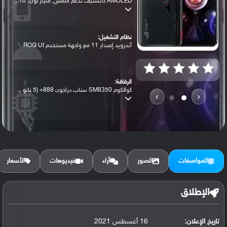
AMOLED كابستيف تدعم اللمس, مليار لون، 10...
نظام التشغيل:
أندرويد إصدار 11 مع واجهة مستخدم ROG UI
الرقاقة:
كوالكوم SM8350 سناب دراجون 888+ (5 نانو ...
›
‹
الرام / التخزين:
512 جيجابايت مع 18 جيجابايت رام UFS 3.1
المواصفات
الصور
آراء
فيديوهات
الأسعار
الكاميرا الأساسية:
عدسة واسعة بدقة 64 ميجابكسل ( فتحة عدسة ...
الإطلاق
تاريخ الإعلان:
16 أغسطس 2021
البطارية: