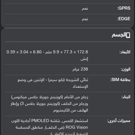
GPRS:
نعم
EDGE:
نعم
الجسم
الأبعاد:
172.8 × 77.3 × 9.9 ملم - 6.80 × 3.04 × 0.39
إنش
الوزن:
238 غرام
بطاقة SIM:
ثنائي الشريحة (نانو سيم) - الإثنين في وضع
الإستعداد
البناء:
زجاج من الأمام (كورنينج جوريلا جلاس فيكتوس)
وزجاج من الخلف (كورنينج جوريلا جلاس 3) وإطار
الهاتف من الأليمنيوم
مميزات أخرى:
استشعار اللمس, شاشة PMOLED أحادية اللون
ROG Vision (في الخلف), مناطق الحساسة
للضغط (تريجرز الألعاب)