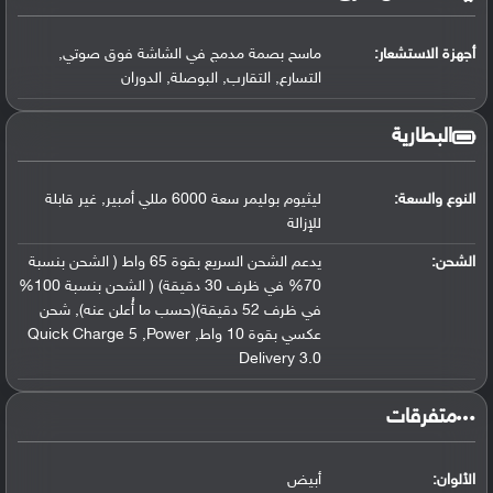
أجهزة الاستشعار:
ماسح بصمة مدمج في الشاشة فوق صوتي,
التسارع, التقارب, البوصلة, الدوران
البطارية
النوع والسعة:
ليثيوم بوليمر سعة 6000 مللي أمبير, غير قابلة
للإزالة
الشحن:
يدعم الشحن السريع بقوة 65 واط ( الشحن بنسبة
70% في ظرف 30 دقيقة) ( الشحن بنسبة 100%
في ظرف 52 دقيقة)(حسب ما أُعلن عنه), شحن
عكسي بقوة 10 واط, Quick Charge 5 ,Power
Delivery 3.0
‏متفرقات‏
الألوان:
أبيض