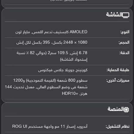
الشاشة
النوع:
AMOLED كابستيف تدعم اللمس, مليار لون
الحجم:
1080 × 2448 بكسل، 395 بكسل لكل إنش
الدقة:
6.78 إنش, 109.5 سم2 (حوالي 82 ٪ نسبة
إستحواذ الشاشة)
طبقة الحماية:
كورنينج جوريلا جلاس فيكتوس
مميزات أخرى:
سطوع 800 شمعة (القيمة النموذجية) و1200
شمعة في وضع السطوع العالي, معدل تحديث 144
هرتز, +HDR10
المنصة
نظام التشغيل
:
أندرويد إصدار 11 مع واجهة مستخدم ROG UI