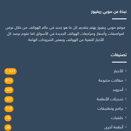
نبذة عن موبي ريفيوز
موقع موبي ريفيوز يهتم بتقديم كل ما هو جديد في عالم الهواتف من خلال عرض
لمواصفات وأسعار ومراجعات الهواتف الجديدة في الأسواق كما نقوم برصد كل
الأخبار التقنية عن الهواتف وبعض الشروحات الهامة.
تصنيفات
الأخبار
1٬931
مقالات متنوعة
614
أندرويد
328
تحديثات الأنظمة
327
برامج وتطبيقات
118
خلفيات
78
أنظمة أخرى
38