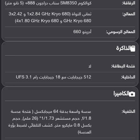
الرقاقة
:
كوالكوم SM8350 سناب دراجون 888+ (5 نانو متر)
المعالج
:
ثماني النواة (1x2.84 GHz Kryo 680 و 3x2.42
GHz Kryo 680 و 4x1.80 GHz Kryo 680)
المعالج الرسومي
:
أدرينو 660
الذاكرة
فتحة البطاقة:
لا
الداخلية:
512 جيجابايت مع 18 جيجابايت رام UFS 3.1
الكاميرا
الخلفية:
عدسة واسعة بدقة 64 ميجابكسل ( فتحة عدسة
f/1.8, حجم مستشعر 1/1.73" (26 ملم), حجم
بكسل 0.8 مايكرو متر, كشف التلقائي لضبط بؤرة
العدسة)