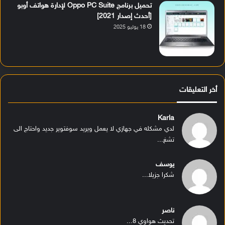
تحميل برنامج Oppo PC Suite لإدارة هواتف أوبو
[أحدث إصدار 2021]
18 يوليو 2025
أخر التعليقات
Karla
لدي مشكله في جهازي لا يعمل ويريد سوفتوير جديد واحتاج الى
تشغ...
يوسف
شكرا جزيلا...
ناصر
تحديث هواوي 8...