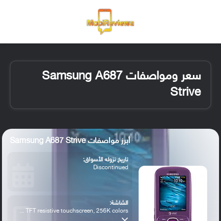
القائمة
تسجيل ا
الو
سعر ومواصفات Samsung A687
Strive
أبرز مواصفات Samsung A687 Strive
تاريخ نزوله الأسواق:
Discontinued
الشاشة:
TFT resistive touchscreen, 256K colors ...