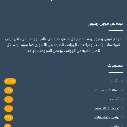
نبذة عن موبي ريفيوز
موقع موبي ريفيوز يهتم بتقديم كل ما هو جديد في عالم الهواتف من خلال عرض
لمواصفات وأسعار ومراجعات الهواتف الجديدة في الأسواق كما نقوم برصد كل
الأخبار التقنية عن الهواتف وبعض الشروحات الهامة.
تصنيفات
الأخبار
1٬931
مقالات متنوعة
614
أندرويد
328
تحديثات الأنظمة
327
برامج وتطبيقات
118
خلفيات
78