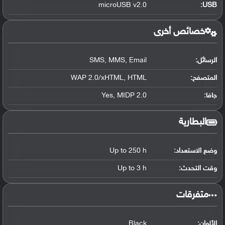
microUSB v2.0
:
USB
خصائص أخرى
الرسائل:
SMS, MMS, Email
المتصفح:
WAP 2.0/xHTML, HTML
جافا:
Yes, MIDP 2.0
البطارية
وضع الاستعداد:
Up to 250 h
وقت التحدث:
Up to 3 h
‏متفرقات‏
الألوان:
Black