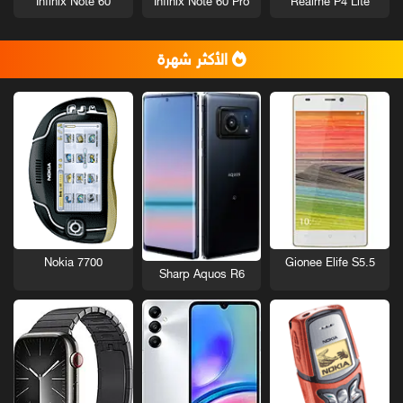
Infinix Note 60
Infinix Note 60 Pro
Realme P4 Lite
الأكثر شهرة
Nokia 7700
Gionee Elife S5.5
Sharp Aquos R6