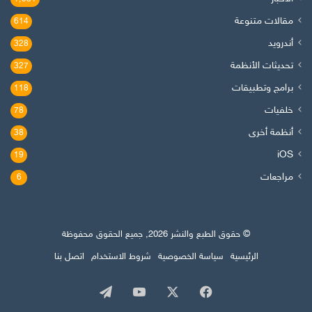
مقالات متنوعة
614
أندرويد
328
تحديثات الأنظمة
327
برامج وتطبيقات
118
خلفيات
78
أنظمة أخرى
38
iOS
19
مراجعات
6
© حقوق الطبع والنشر 2026, جميع الحقوق محفوظة
الرئيسية
سياسة الخصوصية
شروط الاستخدام
اتصل بنا
‫X
فيسبوك
‫YouTube
تيلقرام