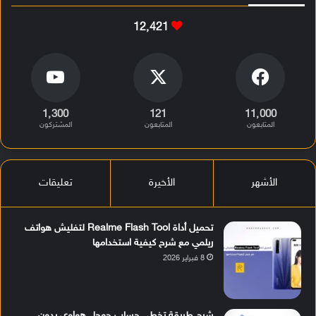
12٬421
1٬300
121
11٬000
المتابعون
المتابعون
المشتركون
الأشهر
الأخيرة
تعليقات
تحميل أداة Realme Flash Tool لتفليش هواتف
ريلمي مع شرح كيفية استخدامها
8 فبراير 2026
شرح طريقة تخطي حساب جوجل هواوي بدون