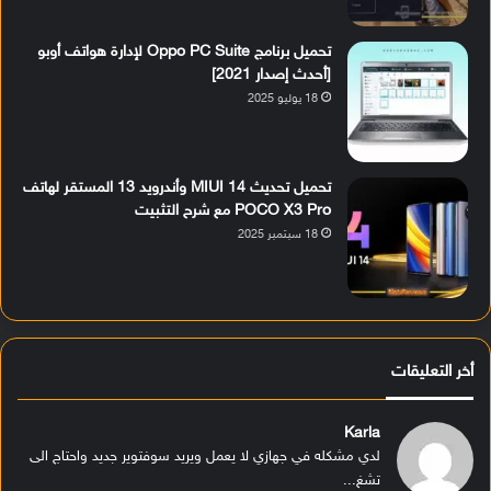
تحميل برنامج Oppo PC Suite لإدارة هواتف أوبو
[أحدث إصدار 2021]
18 يوليو 2025
تحميل تحديث MIUI 14 وأندرويد 13 المستقر لهاتف
POCO X3 Pro مع شرح التثبيت
18 سبتمبر 2025
أخر التعليقات
Karla
لدي مشكله في جهازي لا يعمل ويريد سوفتوير جديد واحتاج الى
تشغ...