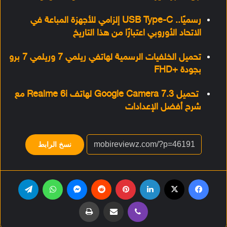
رسميًا.. USB Type-C إلزامي للأجهزة المباعة في
الاتحاد الأوروبي اعتبارًا من هذا التاريخ
تحميل الخلفيات الرسمية لهاتفي ريلمي 7 وريلمي 7 برو
بجودة +FHD
تحميل Google Camera 7.3 لهاتف Realme 6i مع
شرح أفضل الإعدادات
نسخ الرابط
فيسبوك
‫X
لينكدإن
بينتيريست
‏Reddit
ماسنجر
واتساب
تيلقرام
ڤايبر
مشاركة عبر البريد
طباعة