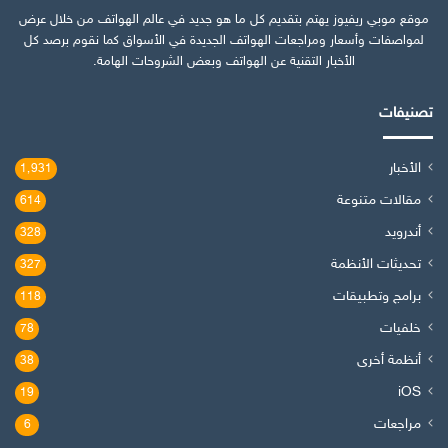
موقع موبي ريفيوز يهتم بتقديم كل ما هو جديد في عالم الهواتف من خلال عرض
لمواصفات وأسعار ومراجعات الهواتف الجديدة في الأسواق كما نقوم برصد كل
الأخبار التقنية عن الهواتف وبعض الشروحات الهامة.
تصنيفات
الأخبار
1٬931
مقالات متنوعة
614
أندرويد
328
تحديثات الأنظمة
327
برامج وتطبيقات
118
خلفيات
78
أنظمة أخرى
38
iOS
19
مراجعات
6