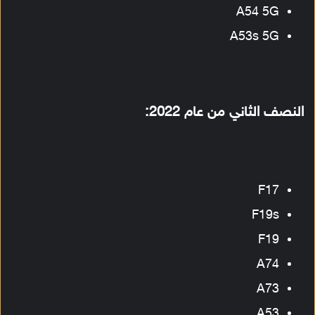
A54 5G
A53s 5G
النصف الثاني من عام 2022:
F17
F19s
F19
A74
A73
A53