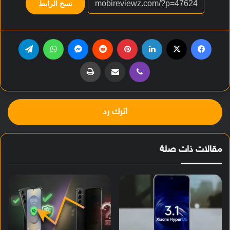
نسخ الرابط
فيسبوك
‫X
لينكدإن
بينتيريست
‏Reddit
ماسنجر
واتساب
تيلقرام
ڤايبر
مشاركة عبر البريد
طباعة
اترك رد
مقالات ذات صلة