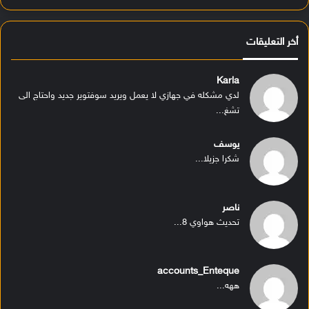
أخر التعليقات
Karla
لدي مشكله في جهازي لا يعمل ويريد سوفتوير جديد واحتاج الى
تشغ...
يوسف
شكرا جزيلا...
ناصر
تحديث هواوي 8...
accounts_Enteque
ههه...