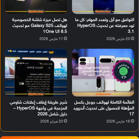
التوافق مع آبل وتعدد المهام: كل ما
هل تصل ميزة شاشة الخصوصية
تود معرفته عن تحديث HyperOS
لهواتف Galaxy S25 مع تحديث
3.1
One UI 8.5؟
20 مارس 2026
17 مارس 2026
القائمة الكاملة لهواتف جوجل بكسل
شرح طريقة إيقاف إعلانات شاومي
المؤهلة للحصول على تحديث أندرويد
المزعجة في واجهة HyperOS –
17
دليل شامل 2026
16 مارس 2026
20 فبراير 2026