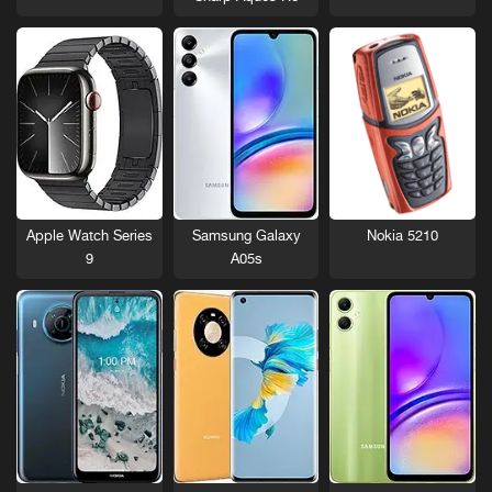
Nokia 5210
Apple Watch Series
Samsung Galaxy
9
A05s