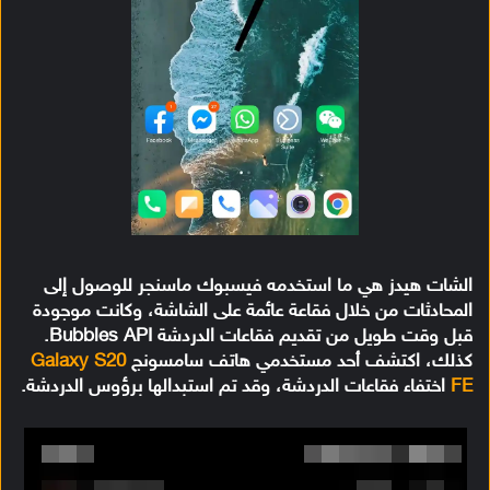
الشات هيدز هي ما استخدمه فيسبوك ماسنجر للوصول إلى
المحادثات من خلال فقاعة عائمة على الشاشة، وكانت موجودة
قبل وقت طويل من تقديم فقاعات الدردشة Bubbles API.
كذلك، اكتشف أحد مستخدمي هاتف سامسونج
Galaxy S20
FE
اختفاء فقاعات الدردشة، وقد تم استبدالها برؤوس الدردشة.