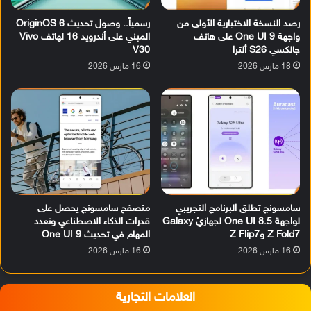
رصد النسخة الاختبارية الأولى من
رسمياً.. وصول تحديث OriginOS 6
واجهة One UI 9 على هاتف
المبني على أندرويد 16 لهاتف Vivo
جالكسي S26 ألترا
V30
18 مارس 2026
16 مارس 2026
سامسونج تطلق البرنامج التجريبي
متصفح سامسونج يحصل على
لواجهة One UI 8.5 لجهازيْ Galaxy
قدرات الذكاء الاصطناعي وتعدد
Z Fold7 وZ Flip7
المهام في تحديث One UI 9
16 مارس 2026
16 مارس 2026
العلامات التجارية