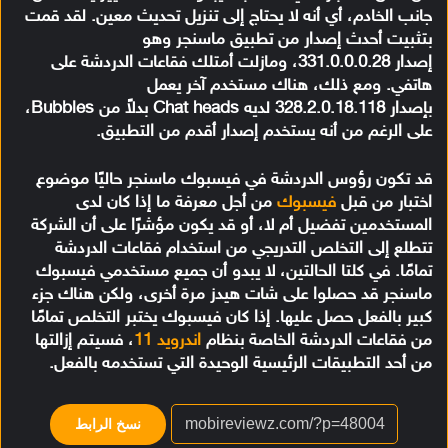
جانب الخادم، أي أنه لا يحتاج إلى تنزيل تحديث معين. لقد قمت
بتثبيت أحدث إصدار من تطبيق ماسنجر وهو
إصدار 331.0.0.0.28، ومازلت أمتلك فقاعات الدردشة على
هاتفي. ومع ذلك، هناك مستخدم آخر يعمل
بإصدار 328.2.0.18.118 لديه Chat heads بدلاً من Bubbles،
على الرغم من أنه يستخدم إصدار أقدم من التطبيق.
قد تكون رؤوس الدردشة في فيسبوك ماسنجر حاليًا موضوع
اختبار من قبل
فيسبوك
من أجل معرفة ما إذا كان لدى
المستخدمين تفضيل أم لا، أو قد يكون مؤشرًا على أن الشركة
تتطلع إلى التخلص التدريجي من استخدام فقاعات الدردشة
تمامًا. في كلتا الحالتين، لا يبدو أن جميع مستخدمي فيسبوك
ماسنجر قد حصلوا على شات هيدز مرة أخرى، ولكن هناك جزء
كبير بالفعل حصل عليها. إذا كان فيسبوك يختبر التخلص تمامًا
من فقاعات الدردشة الخاصة بنظام
اندرويد 11
، فسيتم إزالتها
من أحد التطبيقات الرئيسية الوحيدة التي تستخدمه بالفعل.
نسخ الرابط