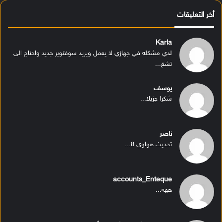
أخر التعليقات
Karla
لدي مشكله في جهازي لا يعمل ويريد سوفتوير جديد واحتاج الى
تشغ...
يوسف
شكرا جزيلا...
ناصر
تحديث هواوي 8...
accounts_Enteque
ههه...