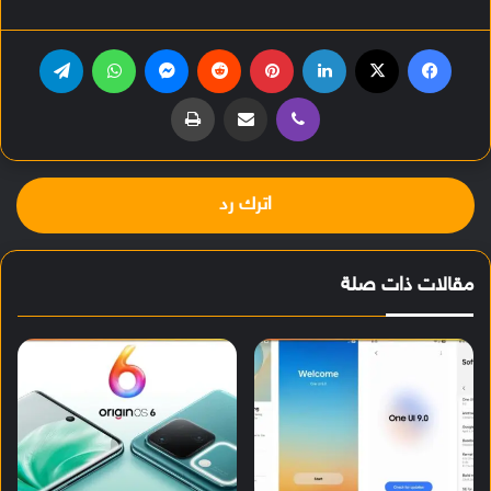
فيسبوك
‫X
لينكدإن
بينتيريست
‏Reddit
ماسنجر
واتساب
تيلقرام
ڤايبر
مشاركة عبر البريد
طباعة
اترك رد
مقالات ذات صلة