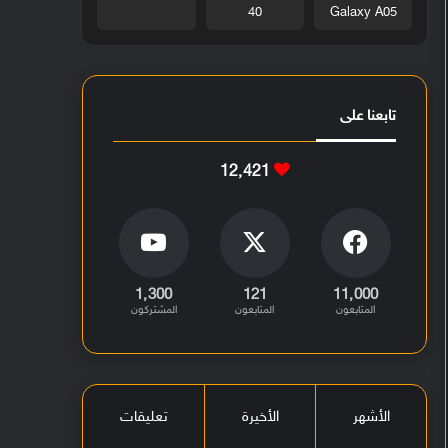
40
Galaxy A05
تابعنا على
12٬421
1٬300
121
11٬000
المتابعون
المتابعون
المشتركون
الأشهر
الأخيرة
تعليقات