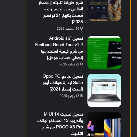
شرح طريقة تثبيته [الإصدار
العالمي من الجيم تربو –
مُحدث بتاريخ 21 نوفمبر
2023]
18 سبتمبر 2025
تحميل أداة Android
Fastboot Reset Tool v1.2
مع شرح كيفية استخدامها
[تخطي حساب جوجل]
22 يوليو 2025
تحميل برنامج Oppo PC
Suite لإدارة هواتف أوبو
[أحدث إصدار 2021]
18 يوليو 2025
تحميل تحديث MIUI 14
وأندرويد 13 المستقر لهاتف
POCO X3 Pro مع شرح
التثبيت