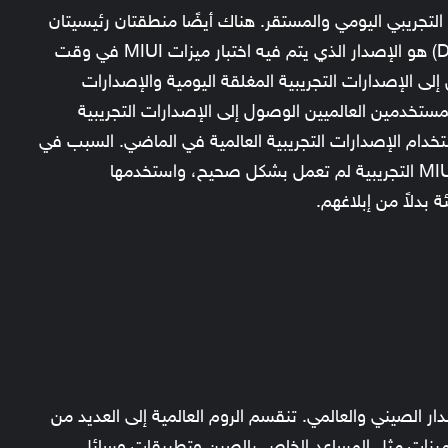
 من MIUI، إصدار المطور التجريبي اليومي والمستقر. هناك أيضًا منطقتان رئيسيتان
وهما الصين والعالم. التجريبي اليومي (Daily Beta) هو الإصدار الذي يتم فيه اختبار ميزات MIUI في وقت
ى الإصدارات التجريبية المغلقة اليومية والإصدارات
المستخدمين العالميين الوصول إلى الإصدارات التجريبية
ستخدام الإصدارات التجريبية العالمية في الماضي. السبب في
عدم إمكانية استخدامه الآن هو أن اختبار ميزات MIUI التجريبية لم تعمل بشكل صحيح، واستخدمها
دلاً من إبلاغهم.
الصيني والعالمي. تنقسم الروم العالمية إلى العديد من