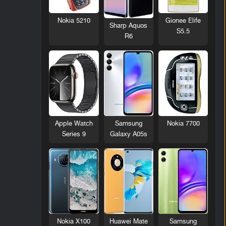
Nokia 5210
Gionee Elife
Sharp Aquos
S5.5
R6
Nokia 7700
Apple Watch
Samsung
Series 9
Galaxy A05s
Nokia X100
Huawei Mate
Samsung