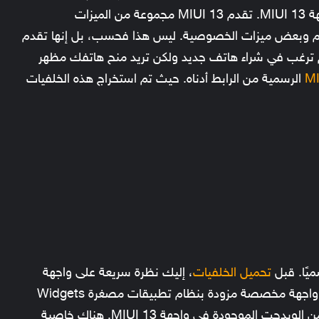
Snapdragon 8 Gen 1 الجديد، وتأتي معها واجهة MIUI 13. تقدم MIUI 13 مجموعة من الميزات
ظام وبعض ميزات الخصوصية. ليس هذا فحسب، بل إنها تقدم
 لم ترغب في شراء هاتف جديد ولكن تريد منح هاتفك مظهر
MI
الرسمية من الرابط أدناه. حيث تم استخراج هذه الخلفيات
تحميل الخلفيات
، إليك نظرة سريعة على واجهة
MIUI 13. بدءًا من واجهة المستخدم، تأتي أحدث واجهة مخصصة مزودة بنظام تطبيقات مصغرة Widgets
وخط جديد للنظام وخلفيات جديدة. هناك الكثير من الويدجت الموجودة في واجهة MIUI 13. هناك خاصية