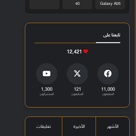
40
Galaxy A05
تابعنا على
12٬421
1٬300
121
11٬000
المتابعون
المتابعون
المشتركون
الأشهر
الأخيرة
تعليقات