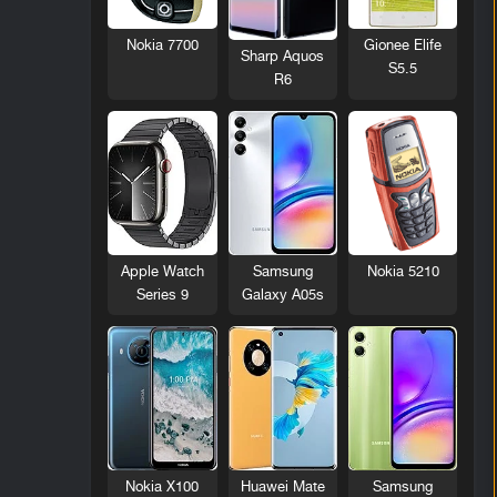
Nokia 7700
Gionee Elife
Sharp Aquos
S5.5
R6
Nokia 5210
Apple Watch
Samsung
Series 9
Galaxy A05s
Nokia X100
Huawei Mate
Samsung