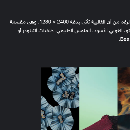
تأتي MIUI 13 مع 43 خلفية بدقة مختلفة، على الرغم من أن الغالبية تأتي بدقة 2400 × 1230. وهي مقسمة
و، الغوبي الأسود، الملمس الطبيعي. خلفيات التبلودر أو