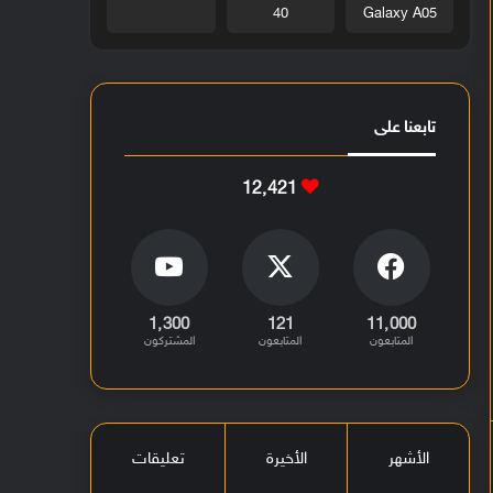
40
Galaxy A05
تابعنا على
12٬421
1٬300
121
11٬000
المتابعون
المتابعون
المشتركون
الأشهر
الأخيرة
تعليقات