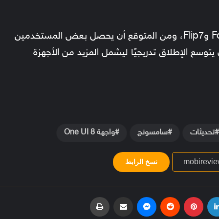
لا توجد تواريخ مؤكدة حتى الآن لإطلاق Fold7 وFlip7، ومن المتوقع أن يحصل بعض المستخدمين
سبوع، على أن يتوسع الإطلاق تدريجيًا ليشمل المزيد من الأجهزة
تحديثات
سامسونج
واجهة One UI 8
نسخ الرابط
لينكدإن
بينتيريست
ماسنجر
مشاركة عبر البريد
طباعة