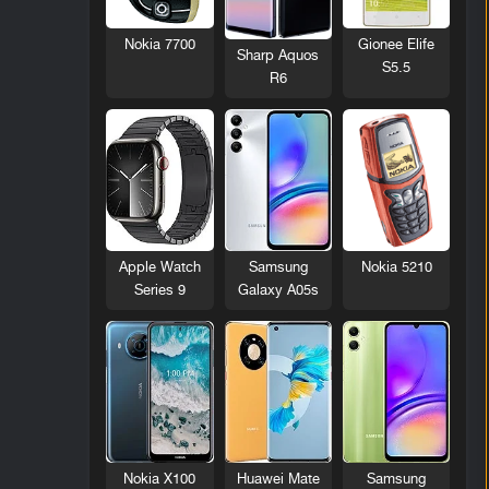
Nokia 7700
Gionee Elife
Sharp Aquos
S5.5
R6
Nokia 5210
Apple Watch
Samsung
Series 9
Galaxy A05s
Nokia X100
Huawei Mate
Samsung