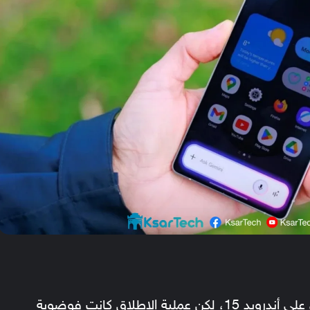
تحديث One UI 7 المبني على أندرويد 15، لكن عملية الإطلاق كانت فوضوية