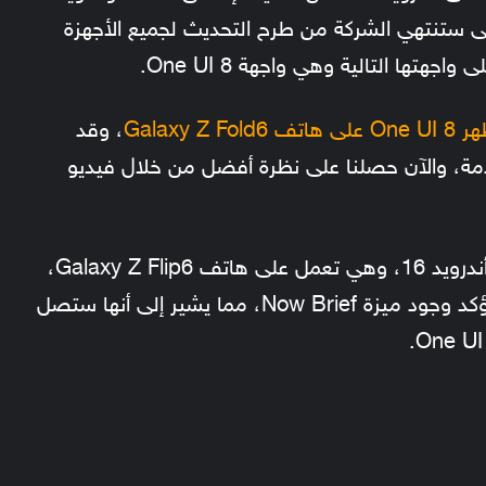
متى ستنتهي الشركة من طرح التحديث لجميع الأجهزة
تها التالية وهي واجهة One UI 8.
Galaxy Z
، وقد
مة، والآن حصلنا على نظرة أفضل من خلال فيديو
يُظهر الفيديو واجهة One UI 8 المبنية على أندرويد 16، وهي تعمل على هاتف Galaxy Z Flip6،
الإصدار الظاهر في الفيديو لا يزال مبكرًا، ويؤكد وجود ميزة Now Brief، مما يشير إلى أنها ستصل