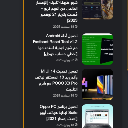
شرح طريقة تثبيته [الإصدار
العالمي من الجيم تربو –
مُحدث بتاريخ 21 نوفمبر
2023]
18 سبتمبر 2025
تحميل أداة Android
Fastboot Reset Tool v1.2
مع شرح كيفية استخدامها
[تخطي حساب جوجل]
22 يوليو 2025
تحميل تحديث MIUI 14
وأندرويد 13 المستقر لهاتف
POCO X3 Pro مع شرح
التثبيت
18 سبتمبر 2025
تحميل برنامج Oppo PC
Suite لإدارة هواتف أوبو
[أحدث إصدار 2021]
18 يوليو 2025