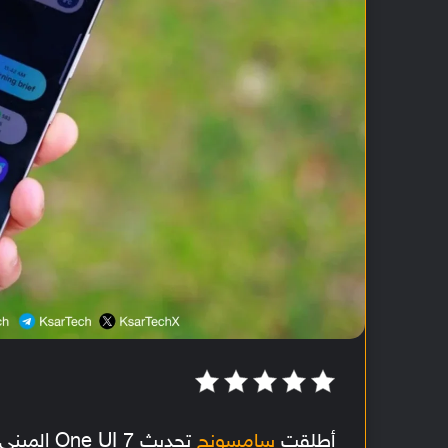
أطلقت
سامسونج