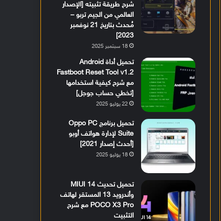
شرح طريقة تثبيته [الإصدار
العالمي من الجيم تربو –
مُحدث بتاريخ 21 نوفمبر
2023]
18 سبتمبر 2025
تحميل أداة Android
Fastboot Reset Tool v1.2
مع شرح كيفية استخدامها
[تخطي حساب جوجل]
22 يوليو 2025
تحميل برنامج Oppo PC
Suite لإدارة هواتف أوبو
[أحدث إصدار 2021]
18 يوليو 2025
تحميل تحديث MIUI 14
وأندرويد 13 المستقر لهاتف
POCO X3 Pro مع شرح
التثبيت