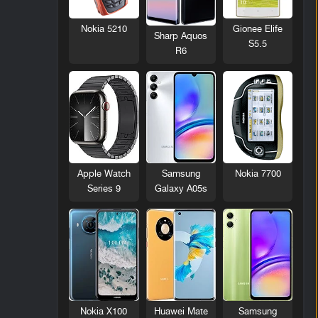
Nokia 5210
Gionee Elife
Sharp Aquos
S5.5
R6
Nokia 7700
Apple Watch
Samsung
Series 9
Galaxy A05s
Nokia X100
Huawei Mate
Samsung