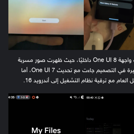
ويبدو أن سامسونج بدأت أيضًا اختبار تحديث واجهة One UI 8 داخليًا، حيث ظهرت صور مسربة
للواجهة الجديدة، وهنا نُنبه أن التغييرات الكبيرة في التصميم جاءت مع تحديث One UI 7، أما
لعام مع ترقية نظام التشغيل إلى أندرويد 16.