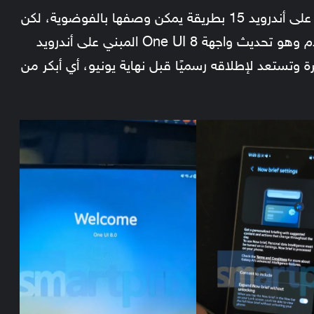
طرحت سامسونج تحديث One UI 7 المبني على أندرويد 15 بطريقة يمكن وصفها بالفوضوية، لكن
نأمل أن تكون الأمور أفضل مع الإصدار القادم وهو تحديث واجهة One UI 8 المبني على أندرويد
رة وتستعد لإطلاقه رسميًا قبل نهاية يونيو، أي أبكر من