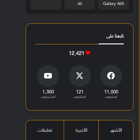
40
Galaxy A05
تابعنا على
12٬421
1٬300
121
11٬000
المتابعون
المتابعون
المشتركون
الأشهر
الأخيرة
تعليقات