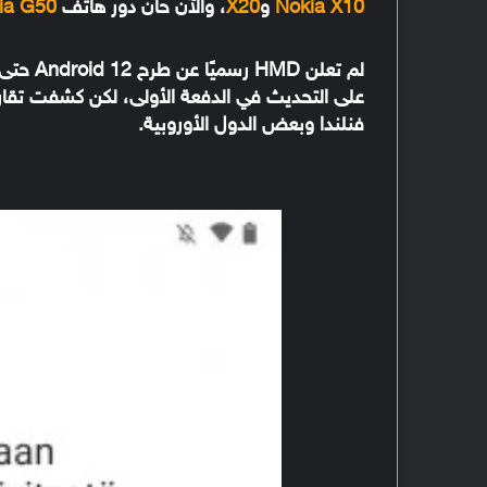
Nokia X10
و
X20
، والآن حان دور هاتف
ia G50
لم تعلن
فنلندا وبعض الدول الأوروبية.