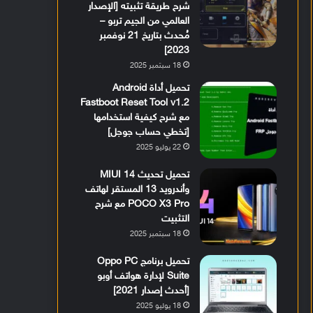
شرح طريقة تثبيته [الإصدار
العالمي من الجيم تربو –
مُحدث بتاريخ 21 نوفمبر
2023]
18 سبتمبر 2025
تحميل أداة Android
Fastboot Reset Tool v1.2
مع شرح كيفية استخدامها
[تخطي حساب جوجل]
22 يوليو 2025
تحميل تحديث MIUI 14
وأندرويد 13 المستقر لهاتف
POCO X3 Pro مع شرح
التثبيت
18 سبتمبر 2025
تحميل برنامج Oppo PC
Suite لإدارة هواتف أوبو
[أحدث إصدار 2021]
18 يوليو 2025