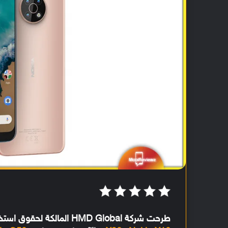
طرحت شركة HMD Global المالكة لحقوق استخدام علامة نوكيا التجارية مؤخرًا تحديث Android 12 للهاتفين