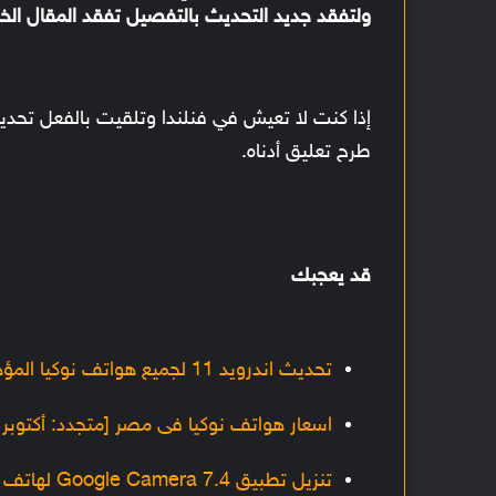
ولتفقد جديد التحديث بالتفصيل تفقد المقال الخ
إذا كنت لا تعيش في فنلندا وتلقيت بالفعل تحديث Android 12 على 
طرح تعليق أدناه.
قد يعجبك
تحديث اندرويد 11 لجميع هواتف نوكيا المؤهلة مع شرح التثبيت [متجدد]
اسعار هواتف نوكيا فى مصر [متجدد: أكتوبر 2021]
تنزيل تطبيق Google Camera 7.4 لهاتف ريلمي C11 مع شرح أفضل الإعدادات