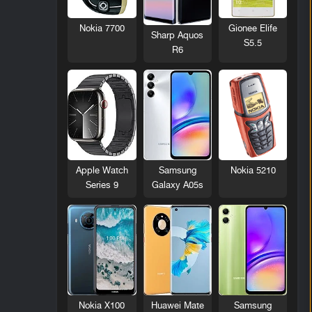
Nokia 7700
Gionee Elife
Sharp Aquos
S5.5
R6
Nokia 5210
Apple Watch
Samsung
Series 9
Galaxy A05s
Nokia X100
Huawei Mate
Samsung