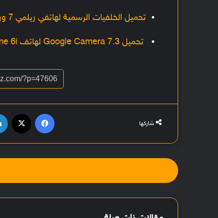
تحميل الخلفيات الرسمية لهاتفي ريلمي 7 وريلمي 7 برو بجودة +FHD
تحميل Google Camera 7.3 لهاتف Realme 6i مع شرح أفضل الإعدادات
فيسبوك
‫X
شاركها