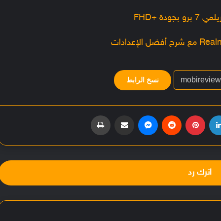
نسخ الرابط
لينكدإن
بينتيريست
‏Reddit
ماسنجر
مشاركة عبر البريد
طباعة
اترك رد