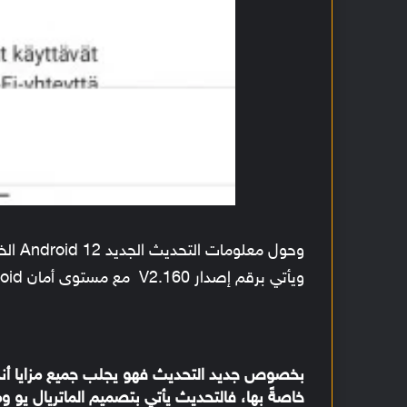
وحول معلومات التحديث الجديد Android 12 الخاص بهاتف
ويأتي برقم إصدار V2.160 مع مستوى أمان Android لشهر نوفمبر 2021.
خاصةً بها، فالتحديث يأتي بتصميم الماتريال يو وم