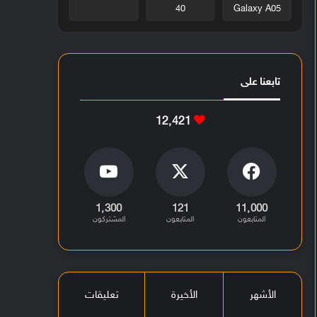
40
Galaxy A05
تابعنا على
12٬421
1٬300
121
11٬000
المتابعون
المتابعون
المشتركون
الأشهر
الأخيرة
تعليقات