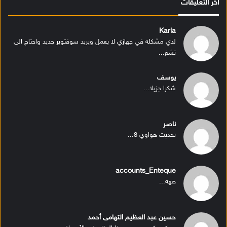
أخر التعليقات
Karla
لدي مشكله في جهازي لا يعمل ويريد سوفتوير جديد واحتاج الى
تشغ...
يوسف
شكرا جزيلا...
ناصر
تحديث هواوي 8...
accounts_Enteque
ههه...
حسين عبد العظيم التهامى أحمد