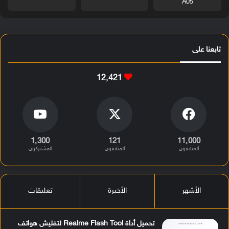
A05
تابعنا على
12٬421
1٬300
121
11٬000
المتابعون
المتابعون
المشتركون
الأشهر
الأخيرة
تعليقات
تحميل أداة Realme Flash Tool لتفليش هواتف