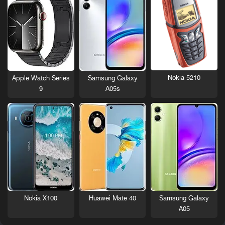
Nokia 5210
Apple Watch Series
Samsung Galaxy
9
A05s
Nokia X100
Huawei Mate 40
Samsung Galaxy
A05