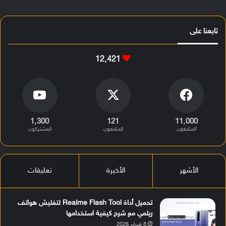
تابعنا على
12٬421
1٬300
121
11٬000
المتابعون
المتابعون
المشتركون
الأشهر
الأخيرة
تعليقات
تحميل أداة Realme Flash Tool لتفليش هواتف
ريلمي مع شرح كيفية استخدامها
8 فبراير 2026