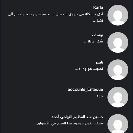
Karla
لدي مشكله في جهازي لا يعمل ويريد سوفتوير جديد واحتاج الى
تشغ...
يوسف
شكرا جزيلا...
ناصر
تحديث هواوي 8...
accounts_Enteque
ههه...
حسين عبد العظيم التهامى أحمد
ممكن يكون موجود هذا المنتج في الأسواق...