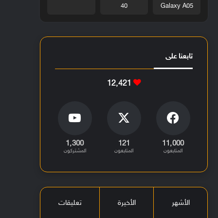
40
Galaxy A05
تابعنا على
12٬421
1٬300
121
11٬000
المتابعون
المتابعون
المشتركون
الأشهر
الأخيرة
تعليقات