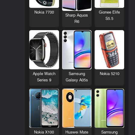
Nokia 7700
Gionee Elife
Sharp Aquos
S5.5
R6
Nokia 5210
Apple Watch
Samsung
Series 9
Galaxy A05s
Nokia X100
Huawei Mate
Samsung