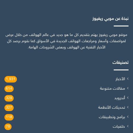
نبذة عن موبي ريفيوز
موقع موبي ريفيوز يهتم بتقديم كل ما هو جديد في عالم الهواتف من خلال عرض
لمواصفات وأسعار ومراجعات الهواتف الجديدة في الأسواق كما نقوم برصد كل
الأخبار التقنية عن الهواتف وبعض الشروحات الهامة.
تصنيفات
الأخبار
1٬931
مقالات متنوعة
614
أندرويد
328
تحديثات الأنظمة
327
برامج وتطبيقات
118
خلفيات
78