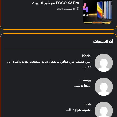
POCO X3 Pro مع شرح التثبيت
18 سبتمبر 2025
أخر التعليقات
Karla
لدي مشكله في جهازي لا يعمل ويريد سوفتوير جديد واحتاج الى
تشغ...
يوسف
شكرا جزيلا...
ناصر
تحديث هواوي 8...