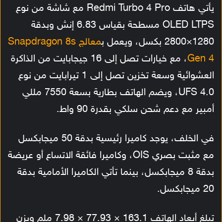
يأتي هاتف Redmi Turbo 4 Pro مع شاشة من نوع
OLED LTPS مسطحة بقياس 6.83 إنش وبدقة
1280×2800 بكسل، ويعمل ب
معالج Snapdragon 8s
Gen 4
، مع خيارات تصل إلى 16 جيجابايت من الذاكرة
العشوائية وسعة تخزين تصل إلى 1 تيرابايت من نوع
UFS 4.0، ويضم الهاتف بطارية بسعة 7550 مللي
أمبير مع دعم شحن سلكي بقدرة 90 واط.
في الخلف، يوجد كاميرا رئيسية بدقة 50 ميجابكسل
مع مثبت بصري OIS، وكاميرا فائقة الاتساع أو عريضة
بدقة 8 ميجابكسل، بينما تأتي الكاميرا الأمامية بدقة
20 ميجابكسل.
تبلغ أبعاد الهاتف 163.1 × 77.93 × 7.98 ملم ويزن