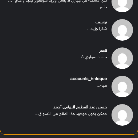
لدي مشكله في جهازي لا يعمل ويريد سوفتوير جديد واحتاج الى
تشغ...
يوسف
شكرا جزيلا...
ناصر
تحديث هواوي 8...
accounts_Enteque
ههه...
حسين عبد العظيم التهامى أحمد
ممكن يكون موجود هذا المنتج في الأسواق...