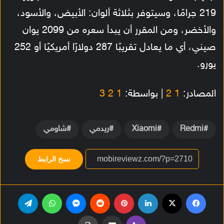
219 جرامًا، وسيتوفر بثلاثة ألوان: الأبيض، والأسود،
والأخضر، ومن المقرر أن يبدأ سعره من 2099 يوان
صيني، أي ما يعادل تقريبًا 287 دولارًا أمريكيًا أو 252
يورو.
المصادر:
1
2
| بواسطة:
1
2
3
Redmi
Xiaomi
ريدمي
شاومي
نسخ الرابط
فيسبوك
‫X
لينكدإن
بينتيريست
ماسنجر
واتساب
تيلقرام
ڤايبر
مشاركة عبر البريد
طباعة