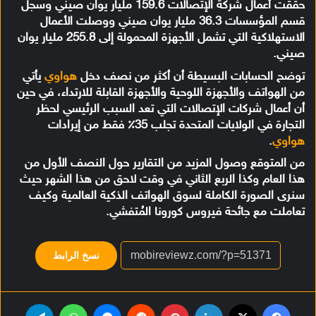
حققت أعمال شركة الإتصالات 159.6 مليار يوان صيني وسجل
قسم المؤسسات 36.3 مليار يوان صيني ووصلت الأعمال
الاستهلاكية التي تشمل الأجهزة المحمولة إلى 255.8 مليار يوان
صيني.
توضح الحسابات البسيطة أن أكثر من نصف دخل
هواوي
يأتي
من الهواتف والأجهزة اللوحية والأجهزة القابلة للارتداء، في حين
أن أعمال شركات الإتصالات التي تعد السبب الرئيسي لحظر
التجارة في الولايات المتحدة تجلب 35٪ فقط من إيرادات
هواوي
.
من المتوقع وصول المزيد من التقارير حول النصف الأول من
هذا العام وكذا الربع الثاني في وقت لاحق من هذا الشهر حيث
سنرى الصورة الكاملة لسوق الهواتف الذكية العالمية وكيف
تعاملت مع جائحة فيروس كورونا المُتفشي.
نسخ الرابط
فيسبوك
‫X
لينكدإن
بينتيريست
‏Reddit
ماسنجر
واتساب
تيلقرام