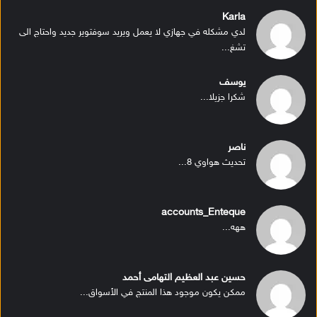
Karla
لدي مشكله في جهازي لا يعمل ويريد سوفتوير جديد واحتاج الى
تشغ...
يوسف
شكرا جزيلا...
ناصر
تحديث هواوي 8...
accounts_Enteque
ههه...
حسين عبد العظيم التهامى أحمد
ممكن يكون موجود هذا المنتج في الأسواق...