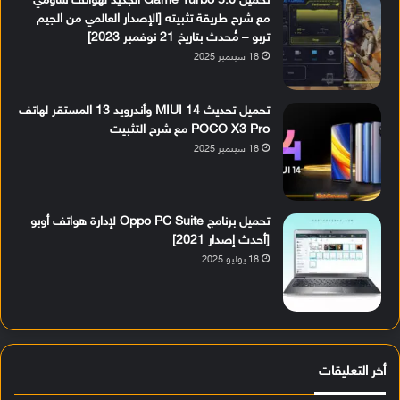
تحميل Game Turbo 5.0 الجديد لهواتف شاومي
مع شرح طريقة تثبيته [الإصدار العالمي من الجيم
تربو – مُحدث بتاريخ 21 نوفمبر 2023]
18 سبتمبر 2025
تحميل تحديث MIUI 14 وأندرويد 13 المستقر لهاتف
POCO X3 Pro مع شرح التثبيت
18 سبتمبر 2025
تحميل برنامج Oppo PC Suite لإدارة هواتف أوبو
[أحدث إصدار 2021]
18 يوليو 2025
أخر التعليقات