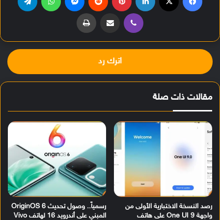
ڤايبر
مشاركة عبر البريد
طباعة
اترك رد
مقالات ذات صلة
رصد النسخة الاختبارية الأولى من
رسمياً.. وصول تحديث OriginOS 6
واجهة One UI 9 على هاتف
المبني على أندرويد 16 لهاتف Vivo