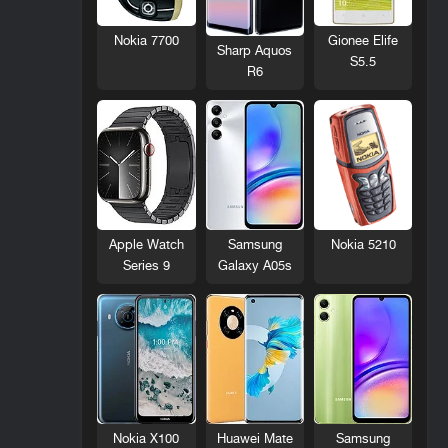
Nokia 7700
Gionee Elife
Sharp Aquos
S5.5
R6
Nokia 5210
Apple Watch
Samsung
Series 9
Galaxy A05s
Nokia X100
Huawei Mate
Samsung