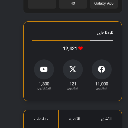
40
Galaxy A05
تابعنا على
12٬421
1٬300
121
11٬000
المتابعون
المتابعون
المشتركون
الأشهر
الأخيرة
تعليقات