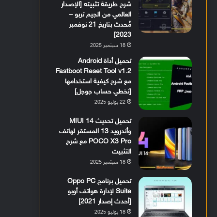
شرح طريقة تثبيته [الإصدار
العالمي من الجيم تربو –
مُحدث بتاريخ 21 نوفمبر
2023]
18 سبتمبر 2025
تحميل أداة Android
Fastboot Reset Tool v1.2
مع شرح كيفية استخدامها
[تخطي حساب جوجل]
22 يوليو 2025
تحميل تحديث MIUI 14
وأندرويد 13 المستقر لهاتف
POCO X3 Pro مع شرح
التثبيت
18 سبتمبر 2025
تحميل برنامج Oppo PC
Suite لإدارة هواتف أوبو
[أحدث إصدار 2021]
18 يوليو 2025