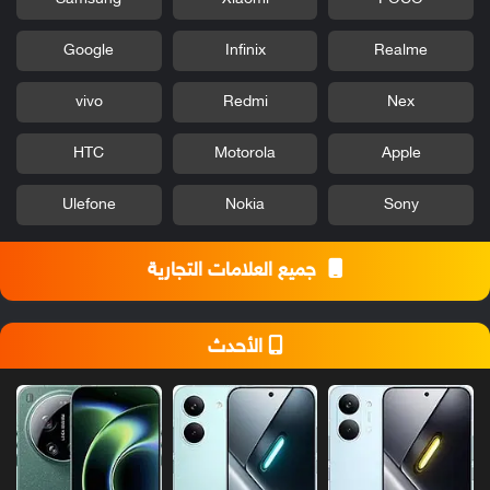
ي
ه
س
ل
م
Google
Infinix
Realme
ة
ب
م
ر
vivo
Redmi
Nex
ع
2
ش
0
HTC
Motorola
Apple
ر
2
ح
3
ا
Ulefone
Nokia
Sony
]
ل
ت
جميع العلامات التجارية
ث
ب
ي
ت
الأحدث
ا
ل
ي
د
و
ي