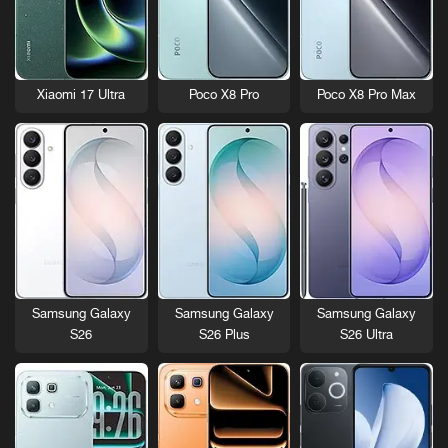
[
م
ت
ج
د
Xiaomi 17 Ultra
Poco X8 Pro
Poco X8 Pro Max
د
:
1
9
د
ي
س
م
ب
ر
Samsung Galaxy
Samsung Galaxy
Samsung Galaxy
2
S26
S26 Plus
S26 Ultra
0
2
3
]