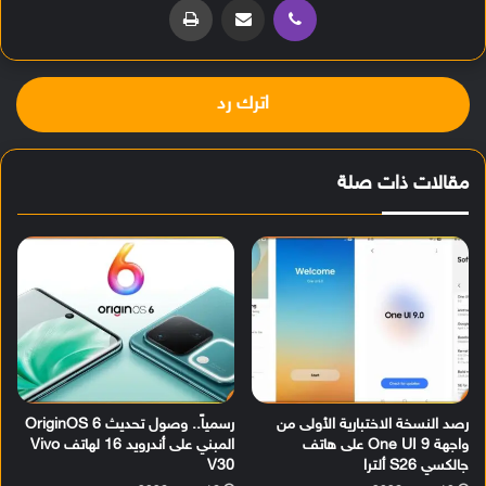
اترك رد
مقالات ذات صلة
رصد النسخة الاختبارية الأولى من
رسمياً.. وصول تحديث OriginOS 6
واجهة One UI 9 على هاتف
المبني على أندرويد 16 لهاتف Vivo
جالكسي S26 ألترا
V30