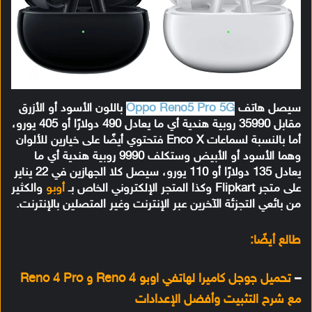
سيصل هاتف
Oppo Reno5 Pro 5G
باللون الأسود أو الأزرق
مقابل 35990 روبية هندية أي ما يعادل 490 دولارًا أو 405 يورو،
أما بالنسبة لسماعات Enco X فتحتوي أيضًا على خيارين للألوان
وهما الأسود أو الأبيض وستكلف 9990 روبية هندية أي ما
يعادل 135 دولارًا أو 110 يورو، سيصل كلا الجهازين في 22 يناير
على متجر Flipkart وكذا المتجر الإلكتروني الخاص بـ
أوبو
والكثير
من بائعي التجزئة الآخرين عبر الإنترنت وغير المتصلين بالإنترنت.
طالع أيضًا:
–
تحميل جوجل كاميرا لهاتفي اوبو Reno 4 و Reno 4 Pro
مع شرح التثبيت وأفضل الإعدادات