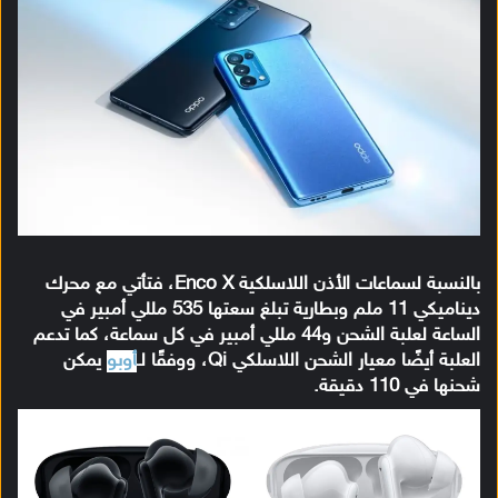
بالنسبة لسماعات الأذن اللاسلكية Enco X، فتأتي مع محرك
ديناميكي 11 ملم وبطارية تبلغ سعتها 535 مللي أمبير في
الساعة لعلبة الشحن و44 مللي أمبير في كل سماعة، كما تدعم
العلبة أيضًا معيار الشحن اللاسلكي Qi، ووفقًا لـ
أوبو
يمكن
شحنها في 110 دقيقة.