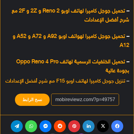
–
تحميل جوجل كاميرا لهاتف اوبو Reno 2 و 2Z و 2F مع
شرح أفضل الإعدادات
–
تحميل جوجل كاميرا لهواتف اوبو A92 و A72 و A52 و
A12
–
تحميل الخلفيات الرسمية لهاتف Oppo Reno 4 Pro
بجودة عالية
–
تنزيل جوجل كاميرا لهاتف اوبو F15 مع شرح أفضل الإعدادات
نسخ الرابط
فيسبوك
‫X
لينكدإن
بينتيريست
‏Reddit
ماسنجر
واتساب
تيلقرام
ڤايبر
مشاركة عبر البريد
طباعة