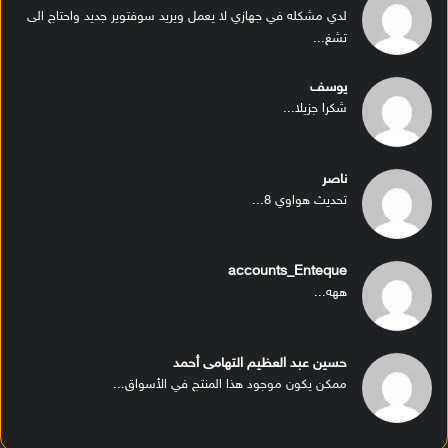
لدي مشكله في جهازي لا يعمل ويريد سوفتوير جديد واحتاج الى
تشغ...
يوسف
شكرا جزيلا...
ناصر
تحديث هواوي 8...
accounts_Enteque
ههه...
حسين عبد العظيم التهامى أحمد
ممكن يكون موجود هذا المنتج في الأسواق...