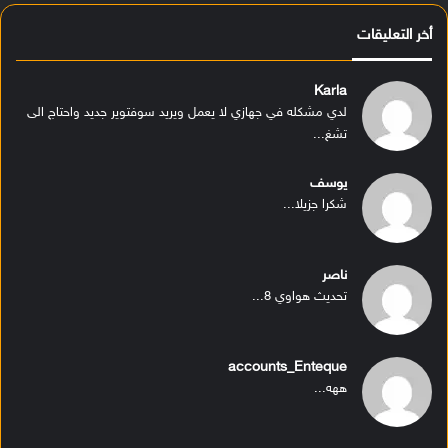
أخر التعليقات
Karla
لدي مشكله في جهازي لا يعمل ويريد سوفتوير جديد واحتاج الى
تشغ...
يوسف
شكرا جزيلا...
ناصر
تحديث هواوي 8...
accounts_Enteque
ههه...