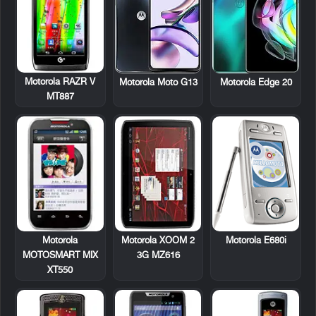
Motorola RAZR V
Motorola Moto G13
Motorola Edge 20
MT887
Motorola
Motorola XOOM 2
Motorola E680i
MOTOSMART MIX
3G MZ616
XT550