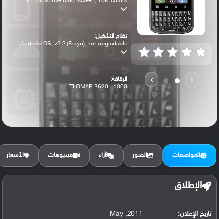
TFT capacitive touchscreen, 16M colors ...
نظام التشغيل:
Android OS, v2.2 (Froyo), not upgradable...
›
‹
الرقاقة:
TI OMAP 3620 - 1000
الرام / التخزين:
2 GB
المواصفات
الصور
آراء
فيديوهات
الأسعار
الكاميرا الأساسية:
5 MP, autofocus, LED flash
الإطلاق
تاريخ الإعلان:
2011, May