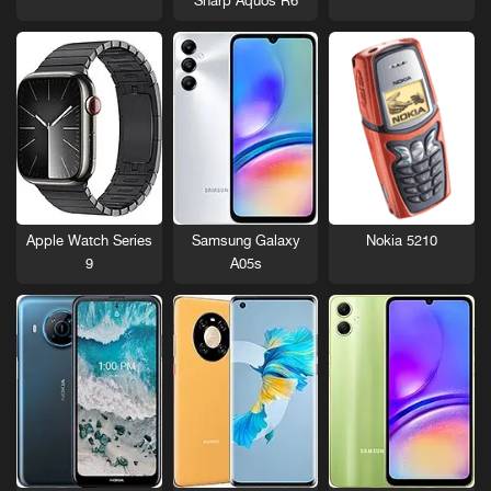
Sharp Aquos R6
Nokia 5210
Apple Watch Series
Samsung Galaxy
9
A05s