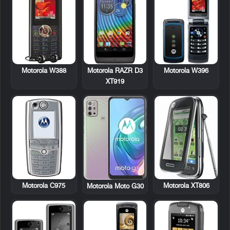
Motorola W388
Motorola RAZR D3
Motorola W396
XT919
Motorola C975
Motorola XT806
Motorola Moto G30