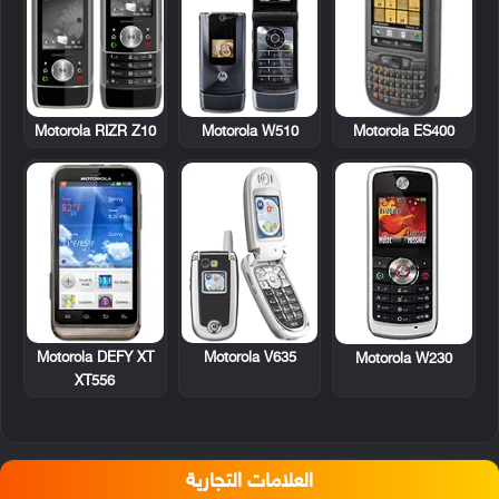
Motorola RIZR Z10
Motorola W510
Motorola ES400
Motorola DEFY XT
Motorola V635
Motorola W230
XT556
العلامات التجارية