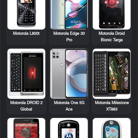
Motorola L800t
Motorola Droid
Motorola Edge 30
Bionic Targa
Pro
Motorola DROID 2
Motorola Milestone
Motorola One 5G
Global
XT883
Ace