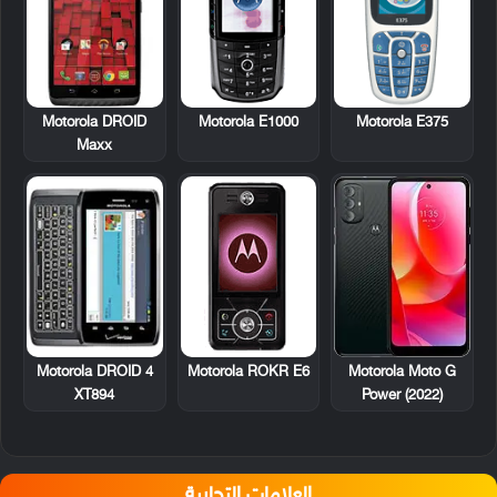
Motorola DROID
Motorola E1000
Motorola E375
Maxx
Motorola DROID 4
Motorola ROKR E6
Motorola Moto G
XT894
Power (2022)
العلامات التجارية