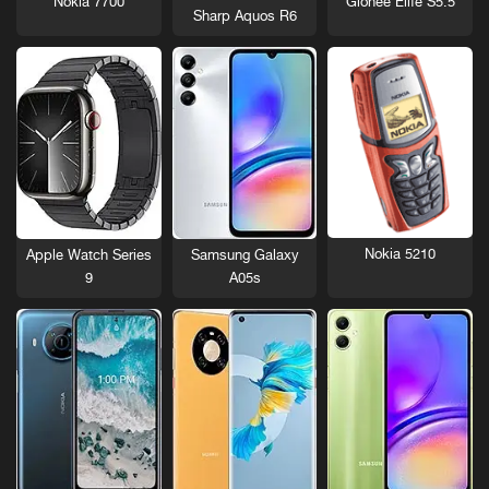
Nokia 7700
Gionee Elife S5.5
Sharp Aquos R6
Nokia 5210
Apple Watch Series
Samsung Galaxy
9
A05s