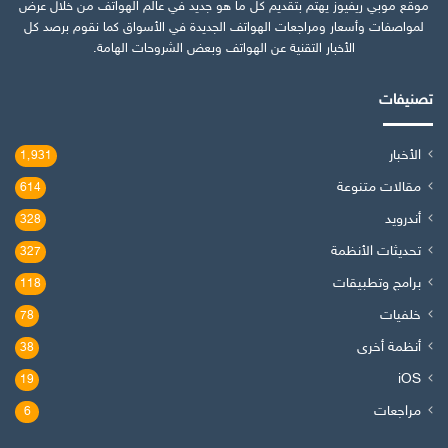
موقع موبي ريفيوز يهتم بتقديم كل ما هو جديد في عالم الهواتف من خلال عرض
لمواصفات وأسعار ومراجعات الهواتف الجديدة في الأسواق كما نقوم برصد كل
الأخبار التقنية عن الهواتف وبعض الشروحات الهامة.
تصنيفات
الأخبار
1٬931
مقالات متنوعة
614
أندرويد
328
تحديثات الأنظمة
327
برامج وتطبيقات
118
خلفيات
78
أنظمة أخرى
38
iOS
19
مراجعات
6