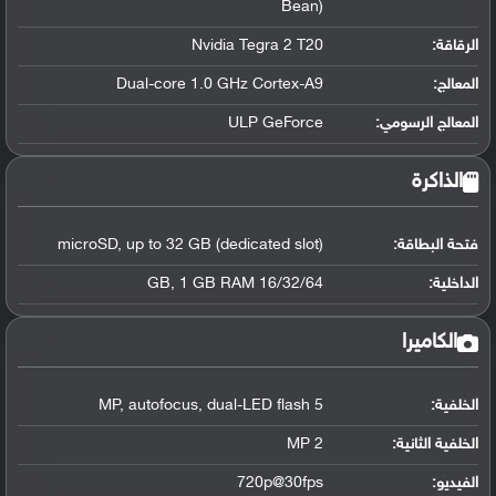
Bean)
الرقاقة
:
Nvidia Tegra 2 T20
المعالج
:
Dual-core 1.0 GHz Cortex-A9
المعالج الرسومي
:
ULP GeForce
الذاكرة
فتحة البطاقة:
microSD, up to 32 GB (dedicated slot)
الداخلية:
16/32/64 GB, 1 GB RAM
الكاميرا
الخلفية:
5 MP, autofocus, dual-LED flash
الخلفية الثانية:
2 MP
الفيديو:
720p@30fps