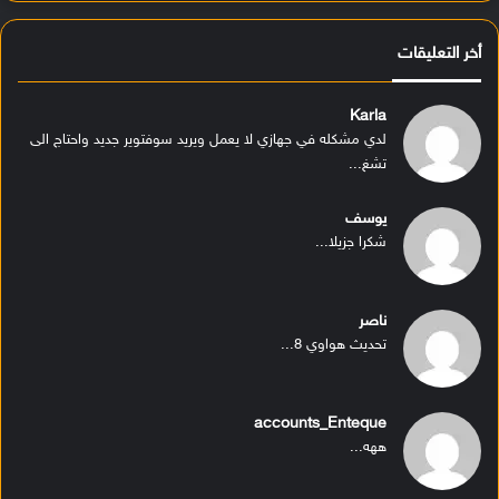
أخر التعليقات
Karla
لدي مشكله في جهازي لا يعمل ويريد سوفتوير جديد واحتاج الى
تشغ...
يوسف
شكرا جزيلا...
ناصر
تحديث هواوي 8...
accounts_Enteque
ههه...