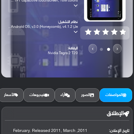
TFT capacitive touchscreen, 16M colors ...
نظام التشغيل:
Android OS, v3.0 (Honeycomb), v4.1.2 (Je...
›
‹
الرقاقة:
Nvidia Tegra 2 T20
الرام / التخزين:
16/32/64 GB, 1 GB RAM
المواصفات
الصور
آراء
فيديوهات
الأسعار
الكاميرا الأساسية:
5 MP, autofocus, dual-LED flash
الإطلاق
تاريخ الإعلان:
2011, February. Released 2011, March