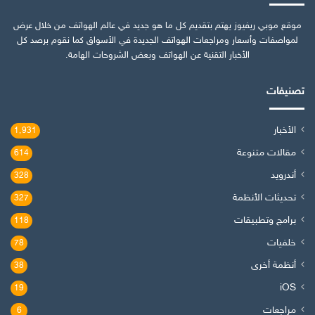
موقع موبي ريفيوز يهتم بتقديم كل ما هو جديد في عالم الهواتف من خلال عرض
لمواصفات وأسعار ومراجعات الهواتف الجديدة في الأسواق كما نقوم برصد كل
الأخبار التقنية عن الهواتف وبعض الشروحات الهامة.
تصنيفات
الأخبار
1٬931
مقالات متنوعة
614
أندرويد
328
تحديثات الأنظمة
327
برامج وتطبيقات
118
خلفيات
78
أنظمة أخرى
38
iOS
19
مراجعات
6