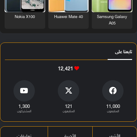
Nokia X100
Huawei Mate 40
Samsung Galaxy
A05
تابعنا على
12٬421
1٬300
121
11٬000
المتابعون
المتابعون
المشتركون
الأشهر
الأخيرة
تعليقات