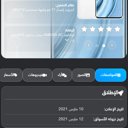
نظام التشغيل:
أندرويد إصدار 11 مع واجهة مستخدم MIUI 12
الرقاقة:
كوالكوم SM8250-AC سناب دراغون 870 فايف
ج...
›
‹
الرام / التخزين:
128 جيجابايت مع 8 جيجابايت رام أو 256 جي...
المواصفات
الصور
آراء
فيديوهات
الأسعار
الكاميرا الأساسية:
عدسة واسعة بدقة 108 ميجابكسل ( فتحة عدسة...
الإطلاق
تاريخ الإعلان:
10 مارس 2021
البطارية:
ليثيوم بوليمر سعة 4780 مللي أمبير, غير ق...
تاريخ نزوله الأسواق:
12 مارس 2021