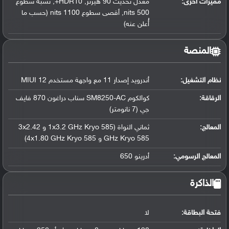
مميزات أخرى:
معدل تحديث 90 هيرتز, HDR10+, نسبة سطوع
500 nits, أقصى سطوع 1100 nits (حسب ما
أُعلن عنه)
المنصة
نظام التشغيل
:
أندرويد إصدار 11 مع واجهة مستخدم MIUI 12
الرقاقة
:
كوالكوم SM8250-AC سناب دراغون 870 فايف
جي (7 نانومتر)
المعالج
:
ثماني النواة (1x3.2 GHz Kryo 585 و 3x2.42
GHz Kryo 585 و 4x1.80 GHz Kryo 585)
المعالج الرسومي
:
أدرينو 650
الذاكرة
فتحة البطاقة:
لا