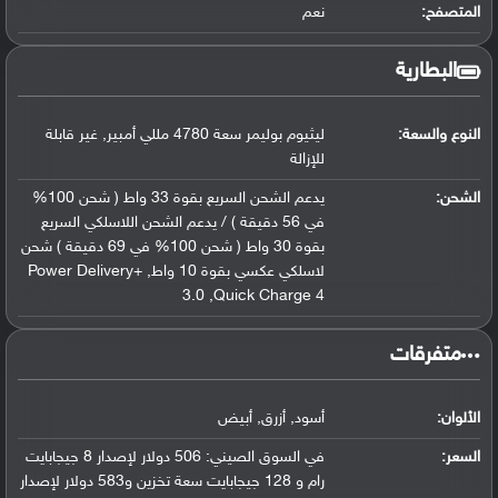
المتصفح:
نعم
البطارية
النوع والسعة:
ليثيوم بوليمر سعة 4780 مللي أمبير, غير قابلة
للإزالة
الشحن:
يدعم الشحن السريع بقوة 33 واط ( شحن 100%
في 56 دقيقة ) / يدعم الشحن اللاسلكي السريع
بقوة 30 واط ( شحن 100% في 69 دقيقة ) شحن
لاسلكي عكسي بقوة 10 واط, +Power Delivery
3.0 ,Quick Charge 4
‏متفرقات‏
الألوان:
أسود, أزرق, أبيض
السعر:
في السوق الصيني: 506 دولار لإصدار 8 جيجابايت
رام و 128 جيجابايت سعة تخزين و583 دولار لإصدار