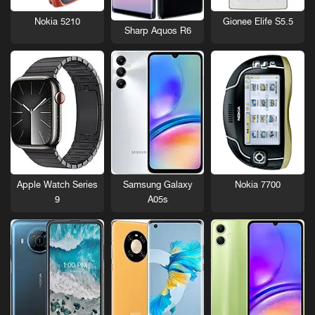
Nokia 5210
Gionee Elife S5.5
Sharp Aquos R6
Nokia 7700
Apple Watch Series
Samsung Galaxy
9
A05s