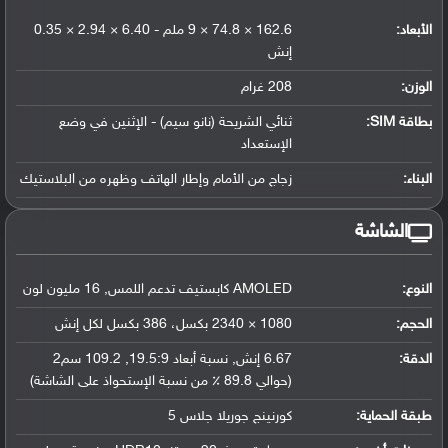
الأبعاد:
162.6 × 74.8 × 9 ملم - 6.40 × 2.94 × 0.35
إنش
الوزن:
208 غرام
بطاقة SIM:
ثنائي الشريحة (نانو سيم) - الإثنين في وضع
الإستعداد
البناء:
زجاج من الأمام وإطار الهاتف وظهره من البلاستيك
الشاشة
النوع:
AMOLED كابستيف تدعم اللمس, 16 مليون لون
الحجم:
1080 × 2340 بكسل، 386 بكسل لكل إنش
الدقة:
6.67 إنش, نسبة أبعاد 19.5:9, 109.2 سم2
(حوالي 89.8 ٪ من نسبة الإستحواذ على الشاشة)
طبقة الحماية:
كورنينج جوريلا جلاس 5