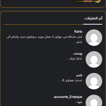
أخر التعليقات
Karla
لدي مشكله في جهازي لا يعمل ويريد سوفتوير جديد واحتاج الى
تشغ...
يوسف
شكرا جزيلا...
ناصر
تحديث هواوي 8...
accounts_Enteque
ههه...