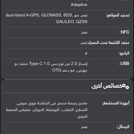
Adaptive
تحديد المواقع
:
نعم, مع dual-band A-GPS, GLONASS, BDS,
GALILEO, QZSS
NFC
:
نعم
منفذ الأشعة تحت الحمراء:
نعم
الراديو:
لا
USB
:
إصدار 2.0 من نوع سي Type-C 1.0 منفذ ذو
جهتين, مع دعم OTG
خصائص أخرى
أجهزة الاستشعار:
ماسح بصمة مدمج في الشاشة فوق صوتي,
التسارع, التقارب, البوصلة, الدوران, مقياس الضغط
الجوي
الرسائل:
نعم