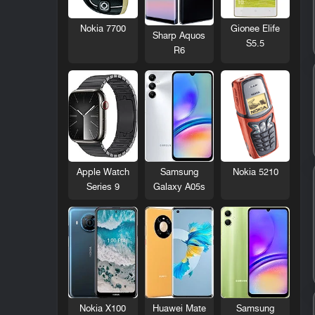
Nokia 7700
Gionee Elife
Sharp Aquos
S5.5
R6
Nokia 5210
Apple Watch
Samsung
Series 9
Galaxy A05s
Nokia X100
Huawei Mate
Samsung