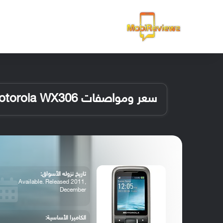
الرئيسية
سعر ومواصفات Motorola WX306
تاريخ نزوله الأسواق:
Available. Released 2011,
December
الكاميرا الأساسية: