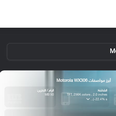
الأخبار
مقالات
الأجهزة
الأنظمة والتطبيقات
أبرز مواصفات Motorola WX306
الشاشة:
الرام / التخزين:
50 MB
TFT, 256K colors ، 2.0 inches
(~22.4% s...