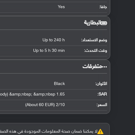
جافا:
Yes
البطارية
وضع الاستعداد:
Up to 240 h
وقت التحدث:
Up to 5 h 30 min
‏متفرقات‏
الألوان:
Black
1.65 W/kg (head) &amp;nbsp; &amp;nbsp; 0.71 W/kg (body) &amp;nbsp; &amp;nbsp;
:
SAR
السعر:
2/10 (About 60 EUR)
لا يمكننا ضمان صحة المعلومات الموجودة في هذه الصفحة بنسبة 100%، وفي حالة و