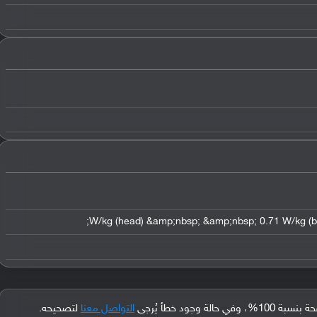
جود خطأ يُرجى
التواصل معنا
لتصحيحه.