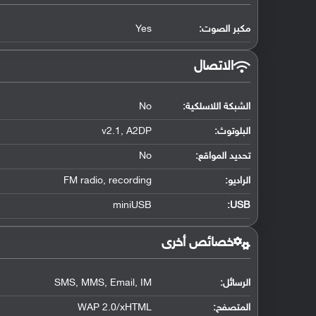
مكبر الصوت:
Yes
الاتصال
الشبكة اللاسلكية:
No
البلوتوث
:
v2.1, A2DP
تحديد المواقع
:
No
الراديو:
FM radio, recording
miniUSB
:
USB
خصائص أخرى
الرسائل:
SMS, MMS, Email, IM
المتصفح:
WAP 2.0/xHTML