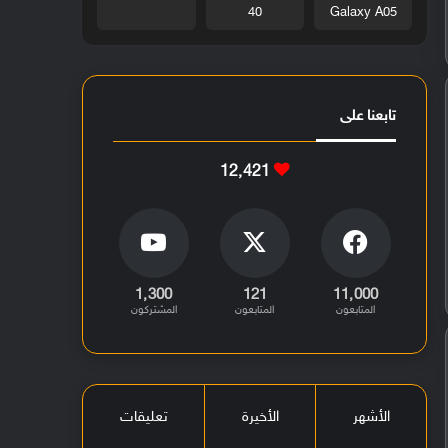
40
Galaxy A05
تابعنا على
12٬421
1٬300
121
11٬000
المتابعون
المتابعون
المشتركون
الأشهر
الأخيرة
تعليقات