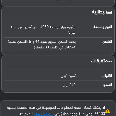
البطارية
النوع والسعة:
ليثيوم بوليمر سعة 4050 مللي أمبير, غير قابلة
للإزالة
الشحن:
يدعم الشحن السريع بقوة 44 واط (الشحن بنسبة
1-65% في ظرف 30 دقيقة)
‏متفرقات‏
الألوان:
أسود, أزرق
السعر:
240 يورو
لا يمكننا ضمان صحة المعلومات الموجودة في هذه الصفحة بنسبة
100%، وفي حالة وجود خطأ يُرجى
التواصل معنا
لتصحيحه.