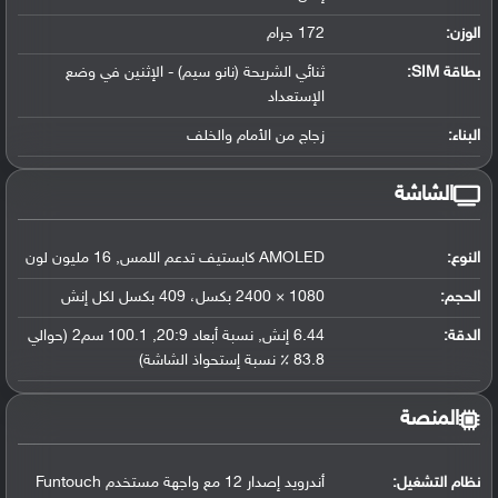
الوزن:
172 جرام
بطاقة SIM:
ثنائي الشريحة (نانو سيم) - الإثنين في وضع
الإستعداد
البناء:
زجاج من الأمام والخلف
الشاشة
النوع:
AMOLED كابستيف تدعم اللمس, 16 مليون لون
الحجم:
1080 × 2400 بكسل، 409 بكسل لكل إنش
الدقة:
6.44 إنش, نسبة أبعاد 20:9, 100.1 سم2 (حوالي
83.8 ٪ نسبة إستحواذ الشاشة)
المنصة
نظام التشغيل
:
أندرويد إصدار 12 مع واجهة مستخدم Funtouch