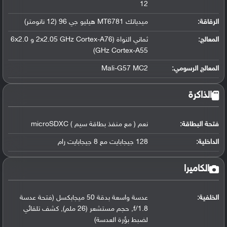
12
الرقاقة
:
ميدياتك MT6781 هيليو جي 96 (12 نانومتر)
المعالج
:
ثماني النواة (2x2.05 GHz Cortex-A76 و 6x2.0
GHz Cortex-A55)
المعالج الرسومي
:
Mali-G57 MC2
الذاكرة
فتحة البطاقة:
نعم ( مع منفذ بطاقة سيم ) microSDXC
الداخلية:
128 جيجابايت مع 8 جيجابايت رام
الكاميرا
الخلفية:
عدسة واسعة بدقة 50 ميجابكسل (فتحة عدسة
f/1.8, حجم مستشعر (26 ملم), كشف تلقائي
لضبط بؤرة العدسة)