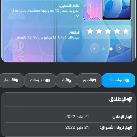
نظام التشغيل:
أندرويد إصدار 12 مع واجهة مستخدم Funtouc...
الرقاقة:
ميدياتك MT6781 هيليو جي 96 (12 نانومتر)
›
‹
الرام / التخزين:
128 جيجابايت مع 8 جيجابايت رام
المواصفات
الصور
آراء
فيديوهات
الأسعار
الكاميرا الأساسية:
عدسة واسعة بدقة 50 ميجابكسل (فتحة عدسة f...
الإطلاق
تاريخ الإعلان:
21 مايو 2022
البطارية:
ليثيوم بوليمر سعة 4050 مللي أمبير, غير ق...
تاريخ نزوله الأسواق:
21 مايو 2022