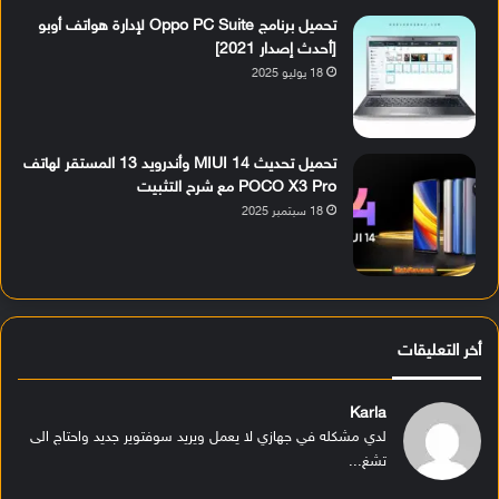
تحميل برنامج Oppo PC Suite لإدارة هواتف أوبو
[أحدث إصدار 2021]
18 يوليو 2025
تحميل تحديث MIUI 14 وأندرويد 13 المستقر لهاتف
POCO X3 Pro مع شرح التثبيت
18 سبتمبر 2025
أخر التعليقات
Karla
لدي مشكله في جهازي لا يعمل ويريد سوفتوير جديد واحتاج الى
تشغ...