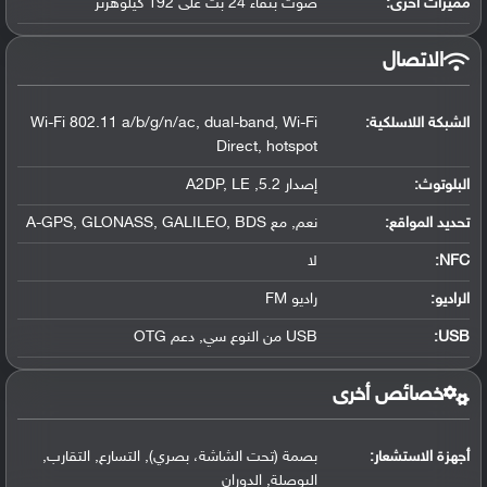
مميزات أخرى:
صوت بنقاء 24 بت على 192 كيلوهرتز
الاتصال
الشبكة اللاسلكية:
Wi-Fi 802.11 a/b/g/n/ac, dual-band, Wi-Fi
Direct, hotspot
البلوتوث
:
إصدار 5.2, A2DP, LE
تحديد المواقع
:
نعم, مع A-GPS, GLONASS, GALILEO, BDS
NFC
:
لا
الراديو:
راديو FM
USB
:
USB من النوع سي, دعم OTG
خصائص أخرى
أجهزة الاستشعار:
بصمة (تحت الشاشة، بصري), التسارع, التقارب,
البوصلة, الدوران