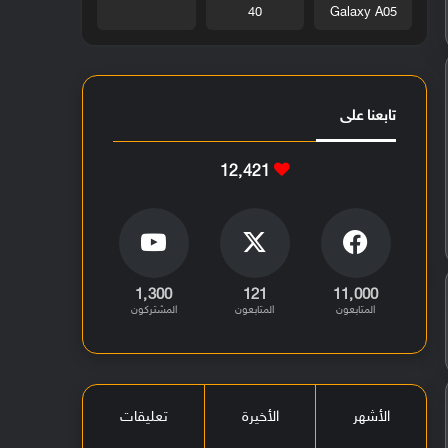
40
Galaxy A05
تابعنا على
12٬421
1٬300
121
11٬000
المتابعون
المتابعون
المشتركون
الأشهر
الأخيرة
تعليقات