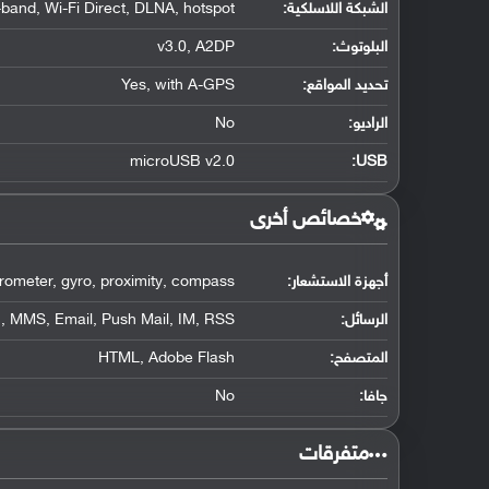
الشبكة اللاسلكية:
-band, Wi-Fi Direct, DLNA, hotspot
البلوتوث
:
v3.0, A2DP
تحديد المواقع
:
Yes, with A-GPS
الراديو:
No
microUSB v2.0
:
USB
خصائص أخرى
أجهزة الاستشعار:
rometer, gyro, proximity, compass
الرسائل:
, MMS, Email, Push Mail, IM, RSS
المتصفح:
HTML, Adobe Flash
جافا:
No
‏متفرقات‏