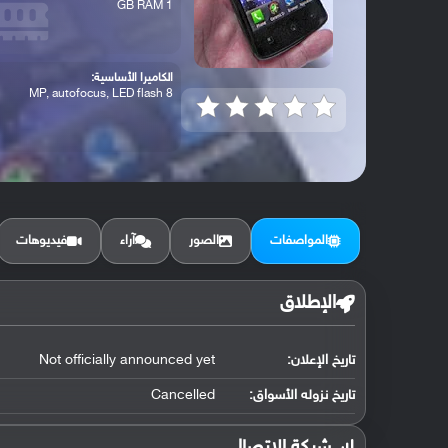
1 GB RAM
الكاميرا الأساسية:
8 MP, autofocus, LED flash
المواصفات
الصور
آراء
فيديوهات
الإطلاق
تاريخ الإعلان:
Not officially announced yet
تاريخ نزوله الأسواق:
Cancelled