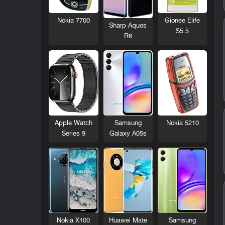
Nokia 7700
Gionee Elife
Sharp Aquos
S5.5
R6
Nokia 5210
Apple Watch
Samsung
Series 9
Galaxy A05s
Nokia X100
Huawei Mate
Samsung