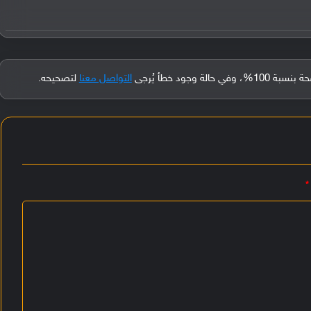
جود خطأ يُرجى
التواصل معنا
لتصحيحه.
*