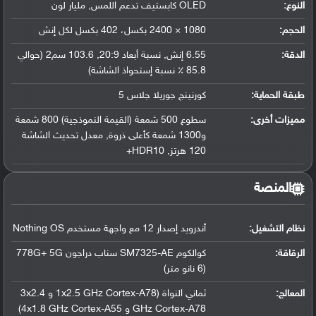
النوع:
OLED كابستيف تدعم اللمس, مليار لون
الحجم:
1080 × 2400 بكسل، 402 بكسل لكل إنش
الدقة:
6.55 إنش, نسبة أبعاد 20:9, 103.6 سم2 (حوالي
85.8 ٪ نسبة إستحواذ الشاشة)
طبقة الحماية:
كورنينج جوريلا جلاس 5
مميزات أخرى:
سطوع 500 شمعة (القيمة النموذجية) 800 شمعة
و1300 شمعة كأعلى ذروة, معدل تحديث الشاشة
120 هرتز, HDR10+
المنصة
نظام التشغيل
:
أندرويد إصدار 12 مع واجهة مستخدم Nothing OS
الرقاقة
:
كوالكوم SM7325-AE سناب دراجون 778G+ 5G
(6 نانو متر)
المعالج
:
ثماني النواة (1x2.5 GHz Cortex-A78 و 3x2.4
GHz Cortex-A78 و 4x1.8 GHz Cortex-A55)