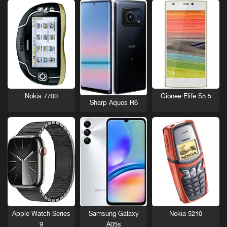
Nokia 7700
Gionee Elife S5.5
Sharp Aquos R6
Nokia 5210
Apple Watch Series
Samsung Galaxy
9
A05s