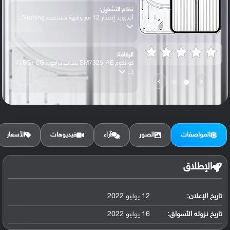
نظام التشغيل:
أندرويد إصدار 12 مع واجهة مستخدم Nothing...
الرقاقة:
كوالكوم SM7325-AE سناب دراجون 778G+ 5G
(...
›
‹
الرام / التخزين:
128 جيجابايت مع 8 جيجابايت رام أو 256 جي...
المواصفات
الصور
آراء
فيديوهات
الأسعار
الكاميرا الأساسية:
عدسة واسعة بدقة 50 ميجابكسل (فتحة عدسة f...
الإطلاق
تاريخ الإعلان:
12 يوليو 2022
البطارية:
ليثيوم بوليمر سعة 4500 مللي أمبير, غير ق...
تاريخ نزوله الأسواق:
16 يوليو 2022