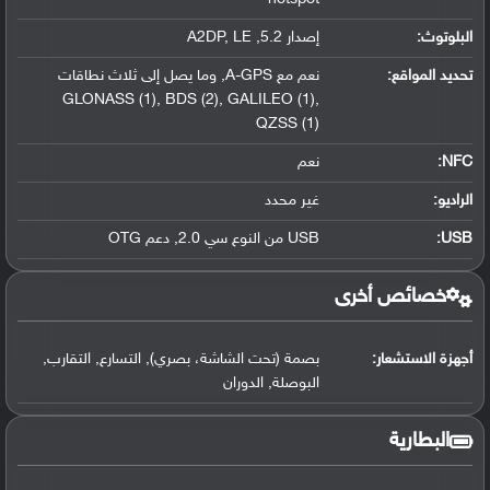
البلوتوث
:
إصدار 5.2, A2DP, LE
تحديد المواقع
:
نعم مع A-GPS, وما يصل إلى ثلاث نطاقات
GLONASS (1), BDS (2), GALILEO (1),
QZSS (1)
NFC
:
نعم
الراديو:
غير محدد
USB
:
USB من النوع سي 2.0, دعم OTG
خصائص أخرى
أجهزة الاستشعار:
بصمة (تحت الشاشة، بصري), التسارع, التقارب,
البوصلة, الدوران
البطارية