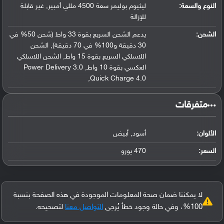
النوع والسعة:
ليثيوم بوليمر سعة 4500 مللي أمبير, غير قابلة
للإزالة
الشحن:
يدعم الشحن السريع بقوة 33 واط (شحن 50% في
30 دقيقة و100% في 70 دقيقة), الشحن
اللاسلكي السريع بقوة 15 واط, الشحن اللاسلكي
العكسي بقوة 10 واط, Power Delivery 3.0
,Quick Charge 4.0
‏متفرقات‏
الألوان:
أسود, أبيض
السعر:
470 يورو
لا يمكننا ضمان صحة المعلومات الموجودة في هذه الصفحة بنسبة
100%، وفي حالة وجود خطأ يُرجى
التواصل معنا
لتصحيحه.