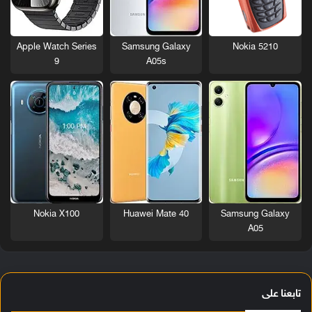
Nokia 5210
Apple Watch Series
Samsung Galaxy
9
A05s
Nokia X100
Huawei Mate 40
Samsung Galaxy
A05
تابعنا على