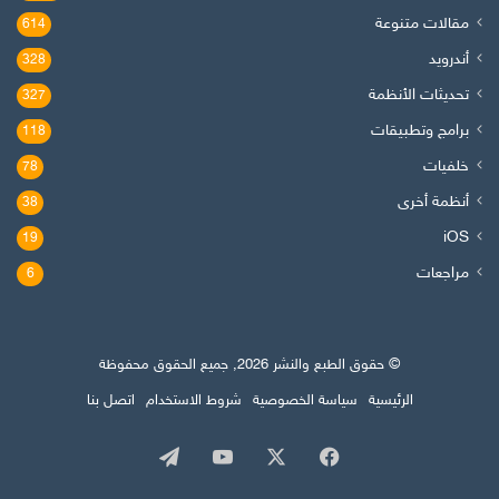
مقالات متنوعة
614
أندرويد
328
تحديثات الأنظمة
327
برامج وتطبيقات
118
خلفيات
78
أنظمة أخرى
38
iOS
19
مراجعات
6
© حقوق الطبع والنشر 2026, جميع الحقوق محفوظة
الرئيسية
سياسة الخصوصية
شروط الاستخدام
اتصل بنا
‫X
فيسبوك
‫YouTube
تيلقرام