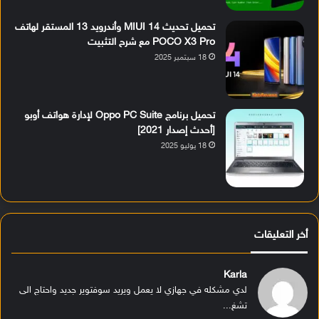
تحميل تحديث MIUI 14 وأندرويد 13 المستقر لهاتف
POCO X3 Pro مع شرح التثبيت
18 سبتمبر 2025
تحميل برنامج Oppo PC Suite لإدارة هواتف أوبو
[أحدث إصدار 2021]
18 يوليو 2025
أخر التعليقات
Karla
لدي مشكله في جهازي لا يعمل ويريد سوفتوير جديد واحتاج الى
تشغ...