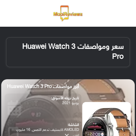
القائمة
تسجيل ا
الو
سعر ومواصفات Huawei Watch 3
Pro
أبرز مواصفات Huawei Watch 3 Pro
تاريخ نزوله الأسواق:
يونيو 2021
الشاشة:
AMOLED كابستيف تدعم اللمس, 16 مليون
لون،...