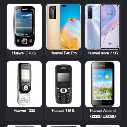
Huawei G7002
Huawei P40 Pro
Huawei nova 7 5G
Huawei T330
Huawei T161L
Huawei Ascend
G330D U8825D