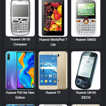
Huawei U9130
Huawei MediaPad 7
Huawei G6620
Compass
Lite
Huawei U8150
Huawei P30 lite New
Huawei Y7
IDEOS
Edition