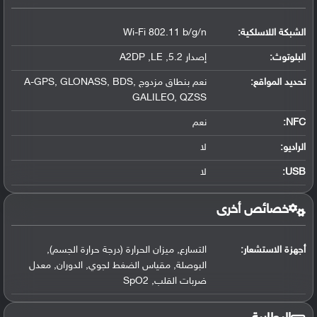
الشبكة اللاسلكية:
Wi-Fi 802.11 b/g/n
البلوتوث
:
إصدار 5.2, A2DP ,LE
تحديد المواقع
:
نعم بنطاق مزدوج A-GPS, GLONASS, BDS,
GALILEO, QZSS
NFC
:
نعم
الراديو:
لا
USB
:
لا
خصائص أخرى
أجهزة الاستشعار:
التسارع, ميزان الحرارة (درجة حرارة الجسم),
البوصلة, مقياس الضغط لجوي, الدوران, معدل
ضربات القلب, SpO2