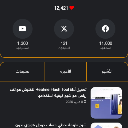
12٬421
1٬300
121
11٬000
المتابعون
المتابعون
المشتركون
الأشهر
الأخيرة
تعليقات
تحميل أداة Realme Flash Tool لتفليش هواتف
ريلمي مع شرح كيفية استخدامها
8 فبراير 2026
شرح طريقة تخطي حساب جوجل هواوي بدون