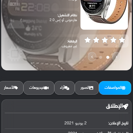
نظام التشغيل:
هارموني أو إس 2.0
الرقاقة:
غير معروف
›
‹
الرام / التخزين:
16 جيجابايت مع 2 جيجابايت رام
المواصفات
الصور
آراء
فيديوهات
الأسعار
الكاميرا الأساسية:
لا تدعم
الإطلاق
تاريخ الإعلان:
2 يونيو 2021
البطارية:
ليثيوم أيون, غير قابلة للإزالة ، شحن لا...