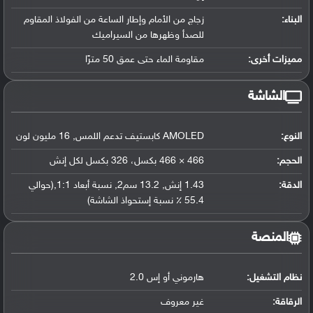
البناء:
زجاج من الأمام وإطار الساعة من الفولاذ المقاوم
للصدأ وظهرها من السيراميك
مميزات أخرى:
مقاومة الماء حتى عمق 50 مترًا
الشاشة
النوع:
AMOLED كابستيف تدعم اللمس, 16 مليون لون
الحجم:
466 × 466 بكسل، 326 بكسل لكل إنش
الدقة:
1.43 إنش, 13.2 سم2, نسبة أبعاد 1:1,(حوالي
55.4 ٪ نسبة إستحواذ الشاشة)
المنصة
نظام التشغيل
:
هارموني أو إس 2.0
الرقاقة
:
غير معروف