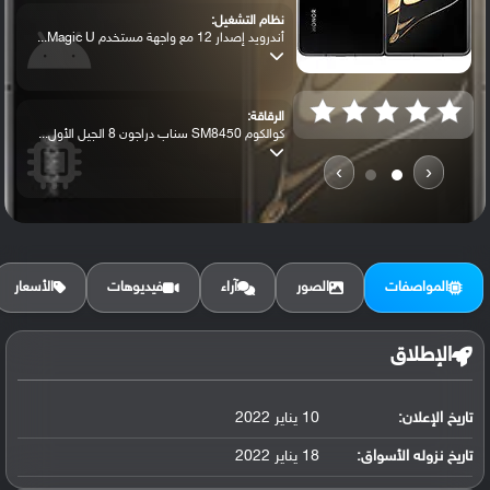
نظام التشغيل:
أندرويد إصدار 12 مع واجهة مستخدم Magic U...
الرقاقة:
كوالكوم SM8450 سناب دراجون 8 الجيل الأول...
›
‹
الرام / التخزين:
256 جيجابايت مع 12 جيجابايت رام أو 512 ج...
المواصفات
الصور
آراء
فيديوهات
الأسعار
الكاميرا الأساسية:
عدسة واسعة بدقة 50 ميجابكسل ( فتحة عدسة ...
الإطلاق
تاريخ الإعلان:
10 يناير 2022
البطارية:
ليثيوم بوليمر سعة 4750 مللي أمبير, غير ق...
تاريخ نزوله الأسواق:
18 يناير 2022