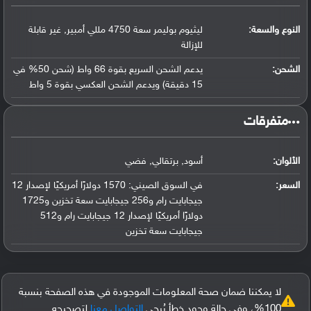
النوع والسعة:
ليثيوم بوليمر سعة 4750 مللي أمبير, غير قابلة
للإزالة
الشحن:
يدعم الشحن السريع بقوة 66 واط (شحن 50% في
15 دقيقة) ويدعم الشحن العكسي بقوة 5 واط
‏متفرقات‏
الألوان:
أسود, برتقالي, فضي
السعر:
في السوق الصيني: 1570 دولارًا أمريكيًا لإصدار 12
جيجابايت رام و256 جيجابايت سعة تخزين و1725
دولارًا أمريكيًا لإصدار 12 جيجابايت رام و512
جيجابايت سعة تخزين
لا يمكننا ضمان صحة المعلومات الموجودة في هذه الصفحة بنسبة
100%، وفي حالة وجود خطأ يُرجى
التواصل معنا
لتصحيحه.