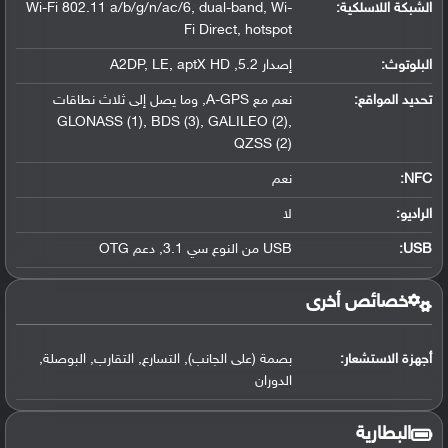
الشبكة اللاسلكية:
Wi-Fi 802.11 a/b/g/n/ac/6, dual-band, Wi-
Fi Direct, hotspot
البلوتوث
:
إصدار 5.2, A2DP, LE, aptX HD
تحديد المواقع
:
نعم مع A-GPS, وما يصل إلى ثلاث نطاقات
GLONASS (1), BDS (3), GALILEO (2),
QZSS (2)
NFC
:
نعم
الراديو:
لا
USB
:
USB من النوع سي 3.1, دعم OTG
خصائص أخرى
أجهزة الاستشعار:
بصمة (على الجانب), التسارع, التقارب, البوصلة,
الدوران
البطارية