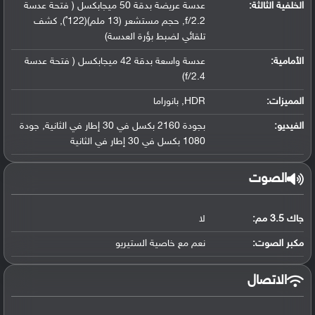
الخلفية الثالثة:
عدسة عريضة بدقة 50 ميجابكسل ( فتحة عدسة
f/2.2, حجم مستشعر (13 ملم)(122˚), كشف
تلقائي لضبط بؤرة العدسة)
الأمامية:
عدسة واسعة بدقة 42 ميجابكسل ( فتحة عدسة
f/2.4)
المميزات:
HDR, بانوراما
الفيديو:
بجودة 2160 بكسل في 30 إطار في الثانية, جودة
1080 بكسل في 30 إطار في الثانية
الصوت
جاك 3.5 مم:
لا
مكبر الصوت:
نعم مع خاصية الستيريو
الاتصال