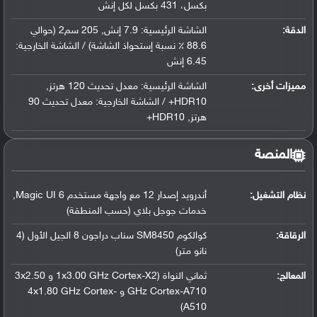
بكسل، 431 بكسل لكل إنش
الدقة:
الشاشة الرئيسية: 7.9 إنش, 205 سم2 (حوالي
88.6 ٪ نسبة إستحواذ الشاشة) / الشاشة الخارجية:
6.45 إنش
مميزات أخرى:
الشاشة الرئيسية: معدل تحديث 120 هرتز,
HDR10+ / الشاشة الخارجية: معدل تحديث 90
هرتز, HDR10+
المنصة
نظام التشغيل
:
أندرويد إصدار 12 مع واجهة مستخدم Magic UI 6,
خدمات جوجل بلاي (حسب المنطقة)
الرقاقة
:
كوالكوم SM8450 سناب دراجون 8 الجيل الأول (4
نانو متر)
المعالج
:
ثماني النواة (1x3.00 GHz Cortex-X2 و 3x2.50
GHz Cortex-A710 و 4x1.80 GHz Cortex-
A510)