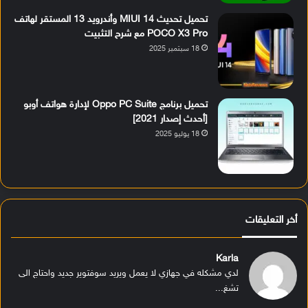
تحميل تحديث MIUI 14 وأندرويد 13 المستقر لهاتف
POCO X3 Pro مع شرح التثبيت
18 سبتمبر 2025
تحميل برنامج Oppo PC Suite لإدارة هواتف أوبو
[أحدث إصدار 2021]
18 يوليو 2025
أخر التعليقات
Karla
لدي مشكله في جهازي لا يعمل ويريد سوفتوير جديد واحتاج الى
تشغ...