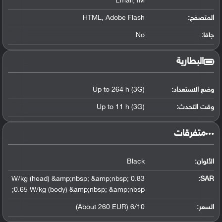
Email, IM
المتصفح:
HTML, Adobe Flash
جافا:
No
البطارية
وضع الاستعداد:
Up to 264 h (3G)
وقت التحدث:
Up to 11 h (3G)
‏متفرقات‏
الألوان:
Black
0.83 W/kg (head) &amp;nbsp; &amp;nbsp;
:
SAR
0.65 W/kg (body) &amp;nbsp; &amp;nbsp;
السعر:
6/10 (About 260 EUR)