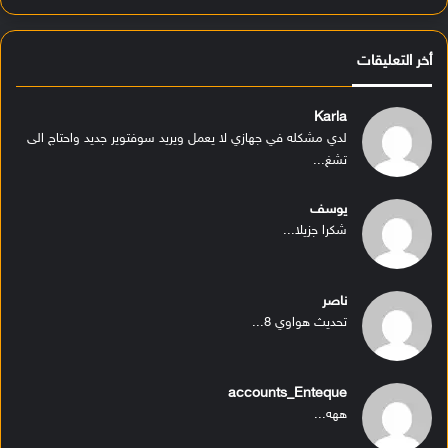
أخر التعليقات
Karla
لدي مشكله في جهازي لا يعمل ويريد سوفتوير جديد واحتاج الى
تشغ...
يوسف
شكرا جزيلا...
ناصر
تحديث هواوي 8...
accounts_Enteque
ههه...