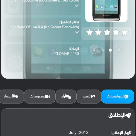
TFT capacitive touchscreen, 16M colors ...
نظام التشغيل:
Android OS, v4.0.4 (Ice Cream Sandwich) ...
›
‹
الرقاقة:
TI OMAP 4430
الرام / التخزين:
8 GB, 1 GB RAM
المواصفات
الصور
آراء
فيديوهات
الأسعار
الكاميرا الأساسية:
8 MP, autofocus, LED flash
الإطلاق
تاريخ الإعلان:
2012, July