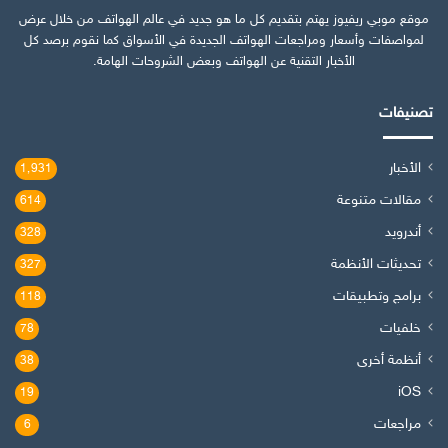
موقع موبي ريفيوز يهتم بتقديم كل ما هو جديد في عالم الهواتف من خلال عرض
لمواصفات وأسعار ومراجعات الهواتف الجديدة في الأسواق كما نقوم برصد كل
الأخبار التقنية عن الهواتف وبعض الشروحات الهامة.
تصنيفات
الأخبار
1٬931
مقالات متنوعة
614
أندرويد
328
تحديثات الأنظمة
327
برامج وتطبيقات
118
خلفيات
78
أنظمة أخرى
38
iOS
19
مراجعات
6