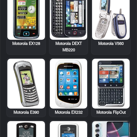
Motorola EX128
Motorola DEXT
Motorola V560
MB220
Motorola E390
Motorola EX232
Motorola FlipOut