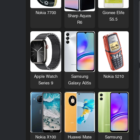
Nokia 7700
Gionee Elife
Sharp Aquos
S5.5
R6
Nokia 5210
Apple Watch
Samsung
Series 9
Galaxy A05s
Nokia X100
Huawei Mate
Samsung