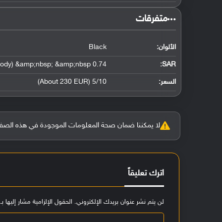
‏متفرقات‏
الألوان:
Black
0.74 W/kg (head) &amp;nbsp; &amp;nbsp; 1.50 W/kg (body) &amp;nbsp; &amp;nbsp;
:
SAR
السعر:
5/10 (About 230 EUR)
لا يمكننا ضمان صحة المعلومات الموجودة في هذه الصفحة بنسبة 100%، وفي حالة و
اترك تعليقاً
لن يتم نشر عنوان بريدك الإلكتروني.
الحقول الإلزامية مشار إليها بـ
ا