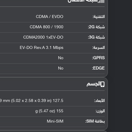
شبكة الاتصال
التقنية:
CDMA / EVDO
شبكة 2G:
CDMA 800 / 1900
شبكة 3G
:
CDMA2000 1xEV-DO
السرعة:
EV-DO Rev.A 3.1 Mbps
No
GPRS:
No
EDGE:
الجسم
الأبعاد:
127.5 x 65.5 x 9.9 mm (5.02 x 2.58 x 0.39 in)
الوزن:
155 g (5.47 oz)
بطاقة SIM:
Mini-SIM