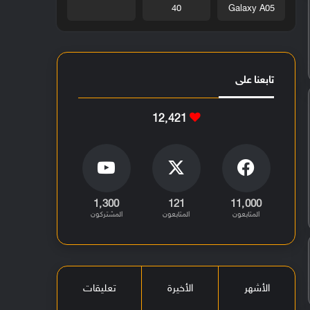
40
Galaxy A05
تابعنا على
12٬421
1٬300
121
11٬000
المتابعون
المتابعون
المشتركون
الأشهر
الأخيرة
تعليقات