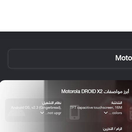
الأخبار
مقالات
الأجهزة
الأنظمة والتطبيقات
أبرز مواصفات Motorola DROID X2
الشاشة:
نظام التشغيل:
Android OS, v2.3 (Gingerbread),
TFT capacitive touchscreen, 16M
not upgr...
colors ...
الرام / التخزين: