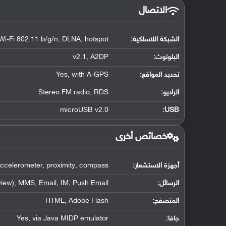
الاتصال
الشبكة اللاسلكية:
Wi-Fi 802.11 b/g/n, DLNA, hotspot
البلوتوث
:
v2.1, A2DP
تحديد المواقع
:
Yes, with A-GPS
الراديو:
Stereo FM radio, RDS
microUSB v2.0
:
USB
خصائص أخرى
أجهزة الاستشعار:
ccelerometer, proximity, compass
الرسائل:
iew), MMS, Email, IM, Push Email
المتصفح:
HTML, Adobe Flash
جافا:
Yes, via Java MIDP emulator