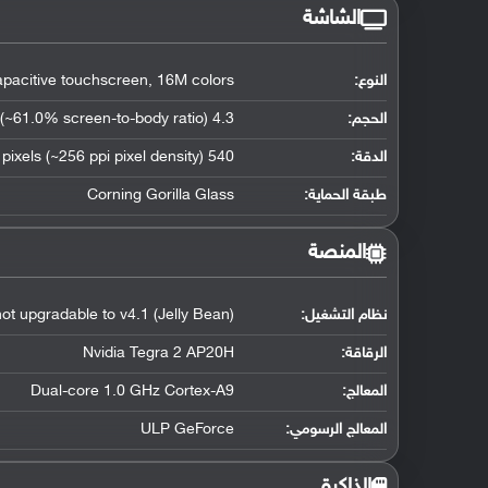
الشاشة
النوع:
pacitive touchscreen, 16M colors
الحجم:
4.3 inches (~61.0% screen-to-body ratio)
الدقة:
540 x 960 pixels (~256 ppi pixel density)
طبقة الحماية:
Corning Gorilla Glass
المنصة
نظام التشغيل
:
ot upgradable to v4.1 (Jelly Bean)
الرقاقة
:
Nvidia Tegra 2 AP20H
المعالج
:
Dual-core 1.0 GHz Cortex-A9
المعالج الرسومي
:
ULP GeForce
الذاكرة