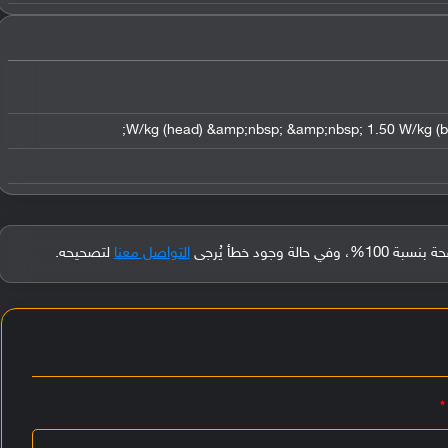
جود خطأ يُرجى
التواصل معنا
لتصحيحه.
*