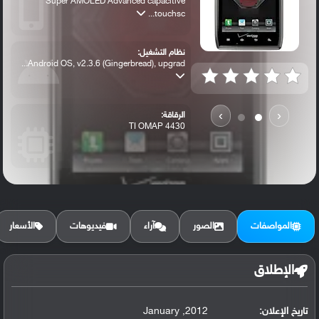
Super AMOLED Advanced capacitive
touchsc...
نظام التشغيل:
Android OS, v2.3.6 (Gingerbread), upgrad...
›
‹
الرقاقة:
TI OMAP 4430
الرام / التخزين:
8 GB, 1 GB RAM
المواصفات
الصور
آراء
فيديوهات
الأسعار
الكاميرا الأساسية:
8 MP, autofocus, LED flash
الإطلاق
تاريخ الإعلان:
2012, January