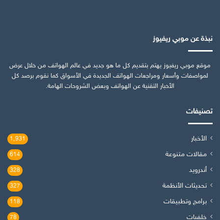
نبذة عن موبي ريفيوز
موقع موبي ريفيوز يهتم بتقديم كل ما هو جديد في عالم الهواتف من خلال عرض
لمواصفات وأسعار ومراجعات الهواتف الجديدة في الأسواق كما نقوم برصد كل
الأخبار التقنية عن الهواتف وبعض الشروحات الهامة.
تصنيفات
الأخبار
1٬931
مقالات متنوعة
614
أندرويد
328
تحديثات الأنظمة
327
برامج وتطبيقات
118
خلفيات
78