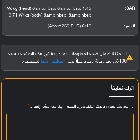
1.45 W/kg (head) &amp;nbsp; &amp;nbsp;
:
SAR
0.71 W/kg (body) &amp;nbsp; &amp;nbsp;
السعر:
6/10 (About 260 EUR)
لا يمكننا ضمان صحة المعلومات الموجودة في هذه الصفحة بنسبة
100%، وفي حالة وجود خطأ يُرجى
التواصل معنا
لتصحيحه.
اترك تعليقاً
لن يتم نشر عنوان بريدك الإلكتروني.
الحقول الإلزامية مشار إليها بـ
*
ا
ل
ت