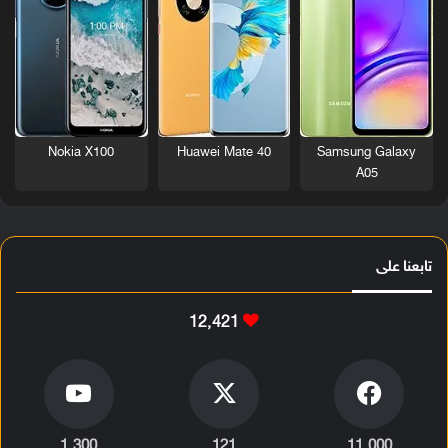
Nokia X100
Huawei Mate 40
Samsung Galaxy
A05
تابعنا على
12٬421
1٬300
121
11٬000