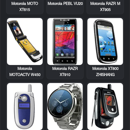
Motorola MOTO
Motorola PEBL VU20
Motorola RAZR M
XT615
XT905
Motorola
Motorola RAZR
Motorola XT800
MOTOACTV W450
XT910
ZHISHANG