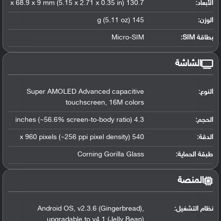
الأبعاد:
130.7 x 68.9 x 9 mm (5.15 x 2.71 x 0.35 in)
الوزن:
145 g (5.11 oz)
بطاقة SIM:
Micro-SIM
الشاشة
النوع:
Super AMOLED Advanced capacitive
touchscreen, 16M colors
الحجم:
4.3 inches (~56.6% screen-to-body ratio)
الدقة:
540 x 960 pixels (~256 ppi pixel density)
طبقة الحماية:
Corning Gorilla Glass
المنصة
نظام التشغيل
:
Android OS, v2.3.6 (Gingerbread),
upgradable to v4.1 (Jelly Bean)