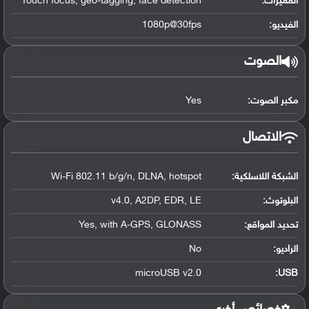
المميزات:
Touch focus, geo-tagging, face detection
الفيديو:
1080p@30fps
الصوت
مكبر الصوت:
Yes
الاتصال
الشبكة اللاسلكية:
Wi-Fi 802.11 b/g/n, DLNA, hotspot
البلوتوث
:
v4.0, A2DP, EDR, LE
تحديد المواقع
:
Yes, with A-GPS, GLONASS
الراديو:
No
microUSB v2.0
:
USB