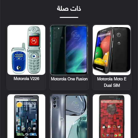
ذات صلة
Motorola V226
Motorola One Fusion
Motorola Moto E
Dual SIM