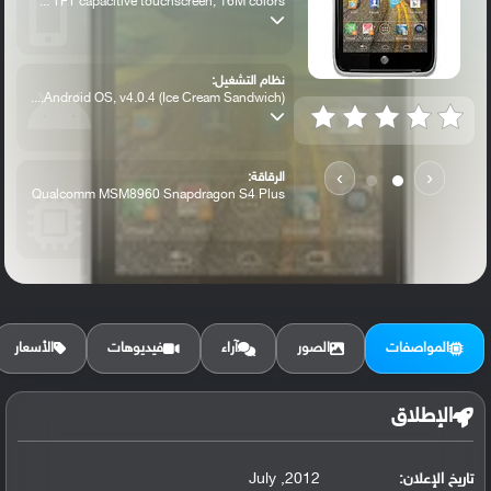
TFT capacitive touchscreen, 16M colors ...
نظام التشغيل:
Android OS, v4.0.4 (Ice Cream Sandwich),...
›
‹
الرقاقة:
Qualcomm MSM8960 Snapdragon S4 Plus
الرام / التخزين:
8 GB, 1 GB RAM
المواصفات
الصور
آراء
فيديوهات
الأسعار
الكاميرا الأساسية:
8 MP, autofocus, LED flash
الإطلاق
تاريخ الإعلان:
2012, July