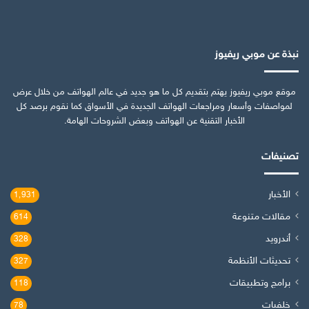
نبذة عن موبي ريفيوز
موقع موبي ريفيوز يهتم بتقديم كل ما هو جديد في عالم الهواتف من خلال عرض
لمواصفات وأسعار ومراجعات الهواتف الجديدة في الأسواق كما نقوم برصد كل
الأخبار التقنية عن الهواتف وبعض الشروحات الهامة.
تصنيفات
الأخبار
1٬931
مقالات متنوعة
614
أندرويد
328
تحديثات الأنظمة
327
برامج وتطبيقات
118
خلفيات
78