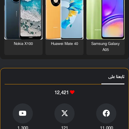
Nokia X100
Huawei Mate 40
Samsung Galaxy
A05
تابعنا على
12٬421
1٬300
121
11٬000