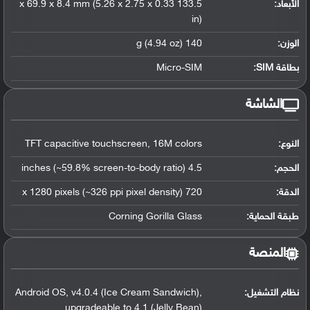
الأبعاد:
133.5 x 69.9 x 8.4 mm (5.26 x 2.75 x 0.33
in)
الوزن:
140 g (4.94 oz)
بطاقة SIM:
Micro-SIM
الشاشة
النوع:
TFT capacitive touchscreen, 16M colors
الحجم:
4.5 inches (~59.8% screen-to-body ratio)
الدقة:
720 x 1280 pixels (~326 ppi pixel density)
طبقة الحماية:
Corning Gorilla Glass
المنصة
نظام التشغيل
:
Android OS, v4.0.4 (Ice Cream Sandwich),
upgradeable to 4.1 (Jelly Bean)