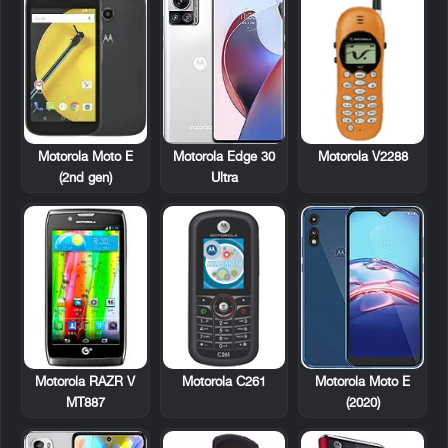
Motorola V2288
Motorola Moto E
Motorola Edge 30
(2nd gen)
Ultra
Motorola RAZR V
Motorola C261
Motorola Moto E
MT887
(2020)