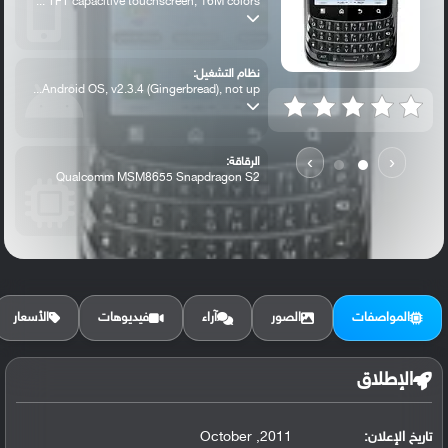
TFT capacitive touchscreen, 16M colors ...
نظام التشغيل:
Android OS, v2.3.4 (Gingerbread), not up...
›
‹
الرقاقة:
Qualcomm MSM8655 Snapdragon S2
الرام / التخزين:
4 GB, 512 MB RAM
المواصفات
الصور
آراء
فيديوهات
الأسعار
الكاميرا الأساسية:
5 MP, autofocus, LED flash
الإطلاق
تاريخ الإعلان:
2011, October