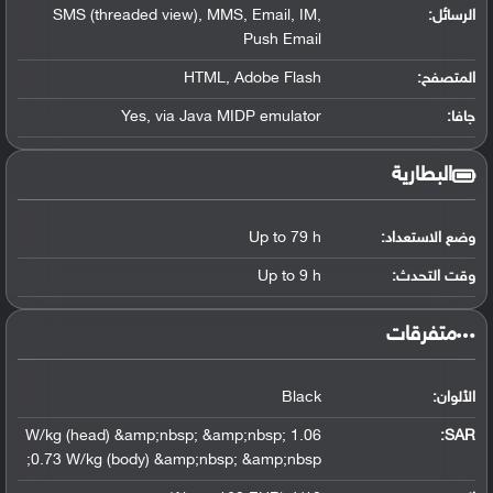
الرسائل:
SMS (threaded view), MMS, Email, IM,
Push Email
المتصفح:
HTML, Adobe Flash
جافا:
Yes, via Java MIDP emulator
البطارية
وضع الاستعداد:
Up to 79 h
وقت التحدث:
Up to 9 h
‏متفرقات‏
الألوان:
Black
1.06 W/kg (head) &amp;nbsp; &amp;nbsp;
:
SAR
0.73 W/kg (body) &amp;nbsp; &amp;nbsp;