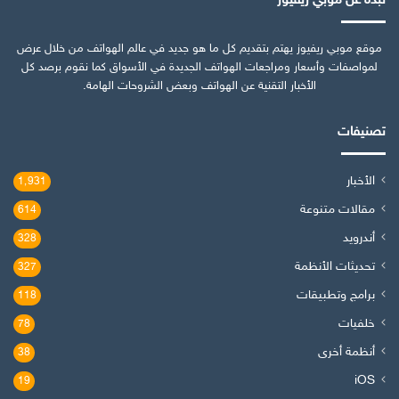
نبذة عن موبي ريفيوز
موقع موبي ريفيوز يهتم بتقديم كل ما هو جديد في عالم الهواتف من خلال عرض
لمواصفات وأسعار ومراجعات الهواتف الجديدة في الأسواق كما نقوم برصد كل
الأخبار التقنية عن الهواتف وبعض الشروحات الهامة.
تصنيفات
الأخبار
1٬931
مقالات متنوعة
614
أندرويد
328
تحديثات الأنظمة
327
برامج وتطبيقات
118
خلفيات
78
أنظمة أخرى
38
iOS
19