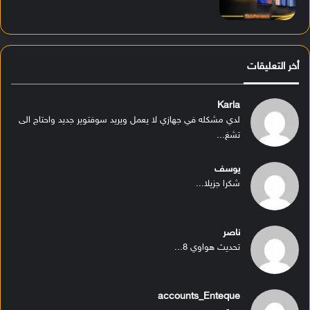
أخر التعليقات
Karla
لدي مشكله في جهازي لا يعمل ويريد سوفتوير جديد واحتاج الى
تشغ...
يوسف
شكرا جزيلا...
ناصر
تحديث هواوي 8...
accounts_Enteque