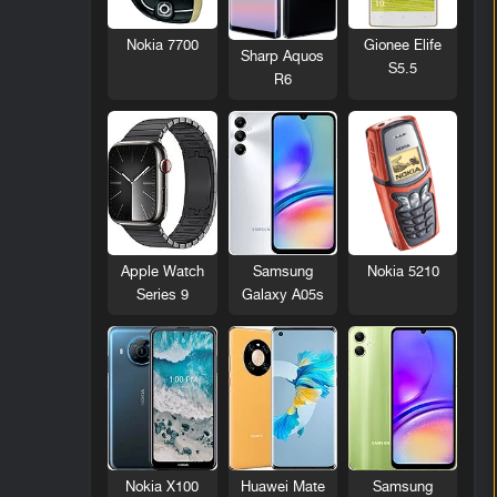
Nokia 7700
Gionee Elife
Sharp Aquos
S5.5
R6
Nokia 5210
Apple Watch
Samsung
Series 9
Galaxy A05s
Nokia X100
Huawei Mate
Samsung