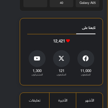
40
Galaxy A05
تابعنا على
12٬421
1٬300
121
11٬000
المتابعون
المتابعون
المشتركون
الأشهر
الأخيرة
تعليقات