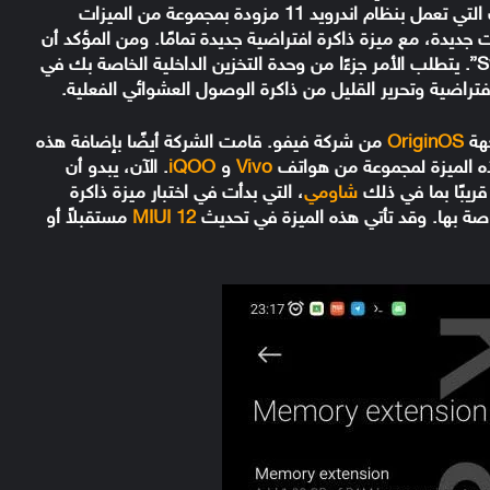
مجموعة من المفاجآت المذهلة. حيث جاءت الهواتف التي تعمل بنظام اندرويد 11 مزودة بمجموعة من الميزات
ديدة، مع ميزة ذاكرة افتراضية جديدة تمامًا. ومن المؤكد أن
عشاق الكمبيوتر على دراية بخاصية “Swap-Memory”. يتطلب الأمر جزءًا من وحدة التخزين الداخلية الخاصة بك في
هة
OriginOS
من شركة فيفو. قامت الشركة أيضًا بإضافة هذه
ذه الميزة لمجموعة من هواتف
Vivo
و
iQOO
. الآن، يبدو أن
ريبًا بما في ذلك
شاومي
، التي بدأت في اختبار ميزة ذاكرة
MIUI 12
مستقبلاً أو