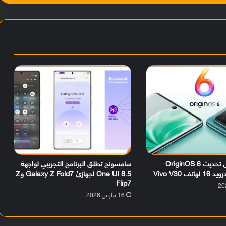
رسمياً.. وصول تحديث OriginOS 6
سامسونج تطلق البرنامج التجريبي لواجهة
ف Vivo V30
One UI 8.5 لجهازيْ Galaxy Z Fold7 وZ
Flip7
16 مارس 2026