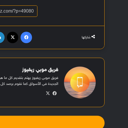
فيسبوك
‫X
شاركها
فريق موبي ريفيوز
فريق موبي ريفيوز يهتم بتقديم كل ما 
الجديدة في الأسواق كما نقوم برصد كل ا
في
‫X
سب
وك