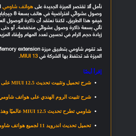
نأمل ألا تقتصر الميزة الجديدة على
هواتف شاومي
ال
فيفو هذا الطريق، لكننا نعتقد أن ذاكرة الوصول الع
زيادة حجم الرام في تحسين تعدد المهام وإبقاء المز
الميزة قد تحتفظ بها الشركة في
MIUI 13
.
إقرأ أيضًا
شرح تحميل وتثبيت تحديث MIUI 12.5 على هواتف شاومي [روم معدل أوروبي Xiaomi.eu]
شرح تثبيت الروم الهندي على هواتف شاومي عن طريق astboot
شاومي تطرح تحديث MIUI 12.5 عالميًا وهذه الهواتف الأولى التي ستتلقى التحديث
تحميل تحديث اندرويد 11 لجميع هواتف شاومي المؤهلة [متجدد]