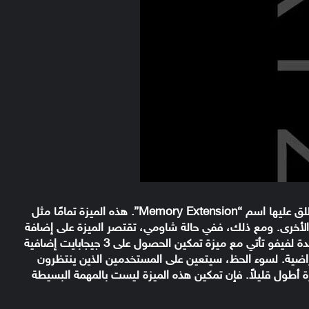
وجد أحد المسربين في كود مصدر MIUI 12 ميزة يطلق عليها اسم “Memory Extension”. هذه الميزة تمامًا مثل
لأخرى. ومع ذلك، ففي حالة شاومي، تقتصر الميزة على إضافة
1 جيجابايت فقط. الغالبية العظمى من الهواتف الرائدة لفيفو تأتي مع ميزة تمكين الحصول على 3 جيجابايت إضافية
راضية. لسوء الحظ، سيتعين على المستخدمين الذين ينتظرون
رة أطول قليلاً. فإن تمكين هذه الميزة ليست بالمهمة البسيطة