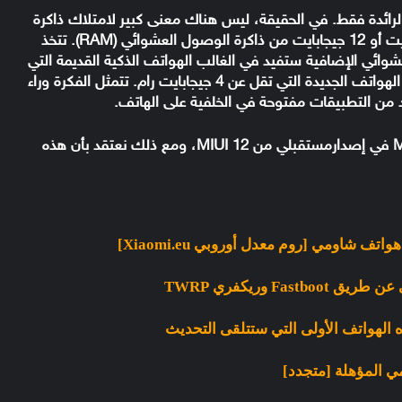
رائدة فقط. في الحقيقة، ليس هناك معنى كبير لامتلاك ذاكرة
وصول عشوائي افتراضية في هاتف بسعة 8 جيجابايت أو 12 جيجابايت من ذاكرة الوصول العشوائي (RAM). تتخذ
شوائي الإضافية ستفيد في الغالب الهواتف الذكية القديمة التي
تأتي بسعة ذاكرة وصول عشوائي منخفضة، أو حتى الهواتف الجديدة التي تقل عن 4 جيجابايت رام. تتمثل الفكرة وراء
يد من التطبيقات مفتوحة في الخلفية على الهاتف.
قد تقوم شاومي بتطبيق ميزة Memory extension في إصدارمستقبلي من MIUI 12، ومع ذلك نعتقد بأن هذه
F وريكفري TWRP