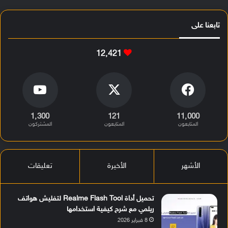
تابعنا على
12٬421
1٬300
121
11٬000
المتابعون
المتابعون
المشتركون
الأشهر
الأخيرة
تعليقات
تحميل أداة Realme Flash Tool لتفليش هواتف
ريلمي مع شرح كيفية استخدامها
8 فبراير 2026