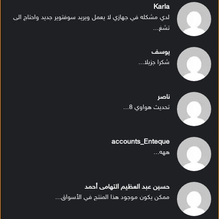
Karla
لدي مشكله في جهازي لا يعمل ويريد سوفتوير جديد واحتاج الى
تشغ...
يوسف
شكرا جزيلا...
ناصر
تحديث هواوي 8...
accounts_Enteque
ههه...
حسين عبد العظيم التهامى أحمد
ممكن يكون موجود هذا المنتج في الأسواق...