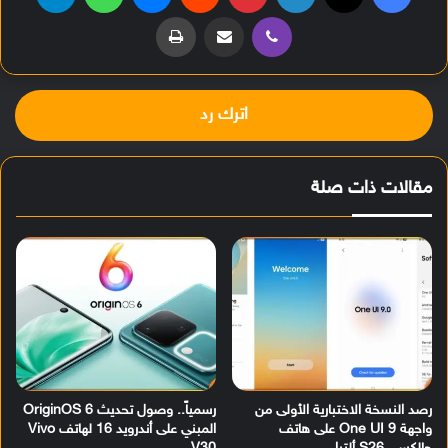
ڤايبر
مشاركة عبر البريد
طباعة
اترك رد
مقالات ذات صلة
رصد النسخة الاختبارية الأولى من
رسمياً.. وصول تحديث OriginOS 6
واجهة One UI 9 على هاتف
المبني على أندرويد 16 لهاتف Vivo