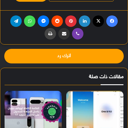
فيسبوك
‫X
لينكدإن
بينتيريست
ماسنجر
واتساب
تيلقرام
ڤايبر
مشاركة عبر البريد
طباعة
اترك رد
مقالات ذات صلة