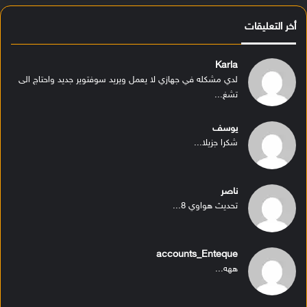
أخر التعليقات
Karla
لدي مشكله في جهازي لا يعمل ويريد سوفتوير جديد واحتاج الى
تشغ...
يوسف
شكرا جزيلا...
ناصر
تحديث هواوي 8...
accounts_Enteque
ههه...