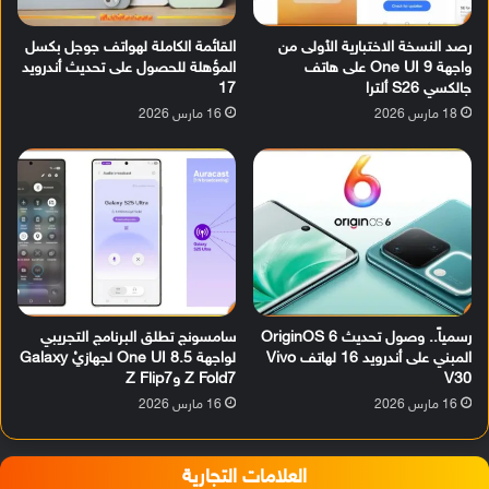
رصد النسخة الاختبارية الأولى من
القائمة الكاملة لهواتف جوجل بكسل
واجهة One UI 9 على هاتف
المؤهلة للحصول على تحديث أندرويد
جالكسي S26 ألترا
17
18 مارس 2026
16 مارس 2026
رسمياً.. وصول تحديث OriginOS 6
سامسونج تطلق البرنامج التجريبي
المبني على أندرويد 16 لهاتف Vivo
لواجهة One UI 8.5 لجهازيْ Galaxy
V30
Z Fold7 وZ Flip7
16 مارس 2026
16 مارس 2026
العلامات التجارية