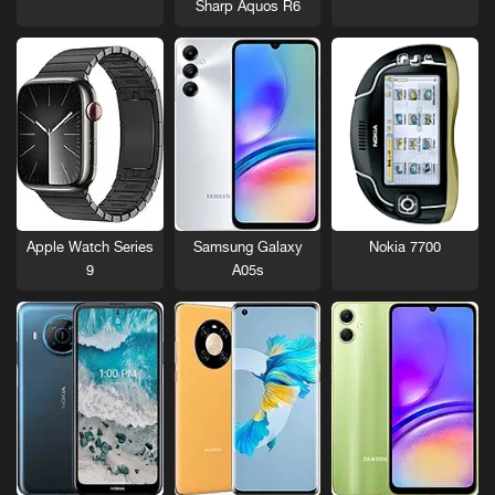
Sharp Aquos R6
Nokia 7700
Apple Watch Series
Samsung Galaxy
9
A05s