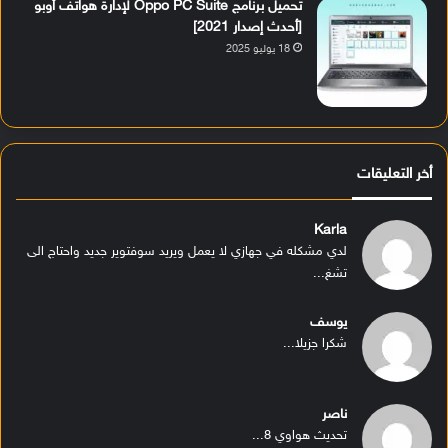
تحميل برنامج Oppo PC Suite لإدارة هواتف أوبو
[أحدث إصدار 2021]
18 يوليو 2025
أخر التعليقات
Karla
لدي مشكله في جهازي لا يعمل ويريد سوفتوير جديد واحتاج الى
تشغ...
يوسف
شكرا جزيلا...
ناصر
تحديث هواوي 8...