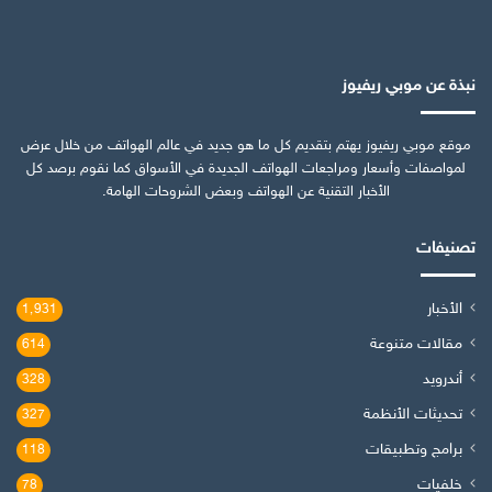
نبذة عن موبي ريفيوز
موقع موبي ريفيوز يهتم بتقديم كل ما هو جديد في عالم الهواتف من خلال عرض
لمواصفات وأسعار ومراجعات الهواتف الجديدة في الأسواق كما نقوم برصد كل
الأخبار التقنية عن الهواتف وبعض الشروحات الهامة.
تصنيفات
الأخبار
1٬931
مقالات متنوعة
614
أندرويد
328
تحديثات الأنظمة
327
برامج وتطبيقات
118
خلفيات
78