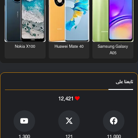
Nokia X100
Huawei Mate 40
Samsung Galaxy
A05
تابعنا على
12٬421
1٬300
121
11٬000