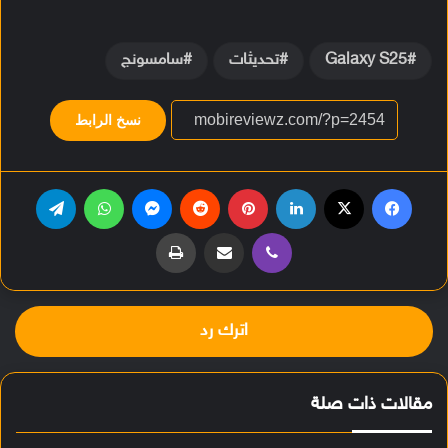
Galaxy S25
تحديثات
سامسونج
نسخ الرابط
فيسبوك
‫X
لينكدإن
بينتيريست
ماسنجر
واتساب
تيلقرام
ڤايبر
مشاركة عبر البريد
طباعة
اترك رد
مقالات ذات صلة