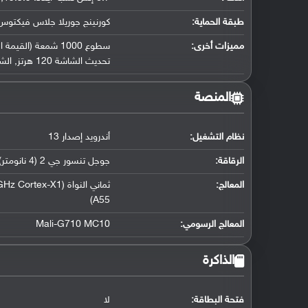
طبقة الحماية:
كورنينج جوريلا جلاس فيكتوس
مميزات أخرى:
سطوع 1000 شمعة (القيمة النموذجية) و1500 شمعة كأعلى ذروة
تحديث الشاشة 120 هرتز
,
الش
المنصة
نظام التشغيل
:
أندرويد إصدار 13
الرقاقة
:
جوجل تنسور جي 2 (4 نانومتر)
المعالج
:
A55)
المعالج الرسومي
:
Mali-G710 MC10
الذاكرة
فتحة البطاقة:
لا