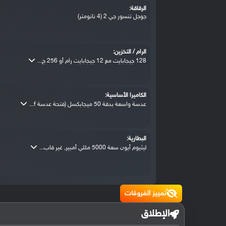
الرقاقة:
جوجل تنسور جي 2 (4 نانومتر)
الرام / التخزين:
128 جيجابايت مع 12 جيجابايت رام أو 256 ج...
الكاميرا الأساسية:
عدسة واسعة بدقة 50 ميجابكسل (فتحة عدسة f...
البطارية:
ليثيوم أيون سعة 5000 مللي أمبير, غير قاب...
تمييز الفروقات
الإطلاق