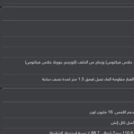
يلا جلاس فيكتوس) وزجاج من الخلف (كورنينج جوريلا جلاس فيكتوس)
,
16 مليون لون
110.6 سم2 (حوالي 88.7 ٪ نسبة إستحواذ الشاشة)