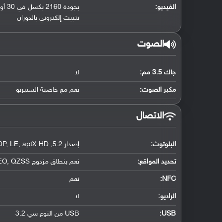
الفيديو:
بجودة 2160 بكسل في 30 أو 60 إطار في الثانية
تثبيت إلكتروني بالدوران
الصوت
جاك 3.5 مم:
لا
مكبر الصوت:
نعم مع خاصية الستيريو
الاتصال
البلوتوث
:
إصدار 5.2
,
aptX HD
,
LE
,
DP
تحديد المواقع
:
نعم بنطاق مزدوج A-GPS
QZSS
,
EO
NFC
:
نعم
الراديو:
لا
USB
:
USB من النوع سي 3.2