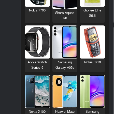
Nokia 7700
Gionee Elife
Sharp Aquos
S5.5
R6
Nokia 5210
Apple Watch
Samsung
Series 9
Galaxy A05s
Nokia X100
Huawei Mate
Samsung