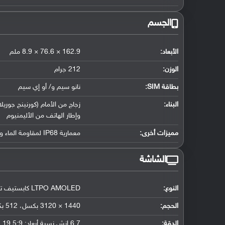
الجسم
الأبعاد:
162.9 × 76.6 × 8.9 ملم
الوزن:
212 جرام
بطاقة SIM:
نانو سيم و/ أو إي سيم
البناء:
زجاج من الأمام (كورنينج جور
وإطار الهاتف من الأليمنيوم
مميزات أخرى:
معمارية IP68 لمقاومة الماء والغبار مقاومة الماء تصل لعمق 1.5 متر لمدة نصف ساعة
الشاشة
النوع:
LTPO AMOLED كابستيف تدعم اللمس
الحجم:
1440 × 3120 بكسل، 512 بكسل لكل إنش
الدقة:
6.7 إنش نسبة أيعاد: 19.5:9
,