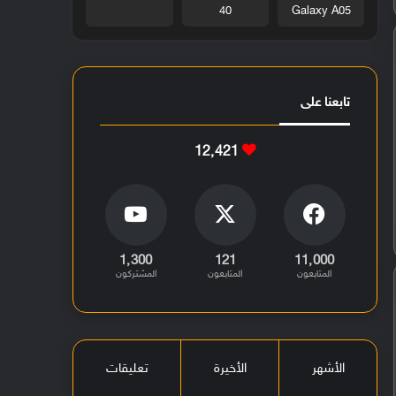
40
Galaxy A05
تابعنا على
12٬421
1٬300
121
11٬000
المتابعون
المتابعون
المشتركون
الأشهر
الأخيرة
تعليقات