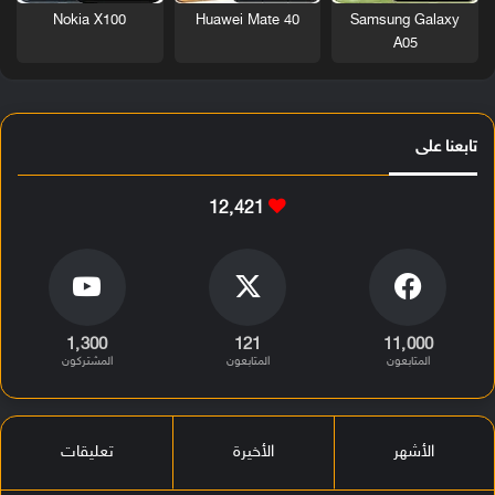
Nokia X100
Huawei Mate 40
Samsung Galaxy
A05
تابعنا على
12٬421
1٬300
121
11٬000
المتابعون
المتابعون
المشتركون
الأشهر
الأخيرة
تعليقات