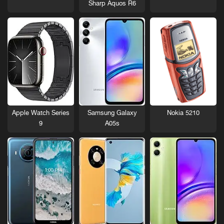
Sharp Aquos R6
Nokia 5210
Apple Watch Series
Samsung Galaxy
9
A05s