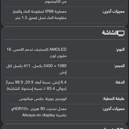
من الأليمنيوم
مميزات أخرى:
معمارية IP68 لمقاومة الماء والغبار
مقاومة الماء تصل لعمق 1.5 متر
الشاشة
النوع:
AMOLED كابستيف تدعم اللمس
,
16
مليون لون
الحجم:
1080 × 2400 بكسل، 411 بكسل لكل
إنش
الدقة:
6.4 إنش
,
نسبة أبعاد 20:9
,
98.9 سم2
(حوالي 83.4 ٪ نسبة إستحواذ الشاشة)
طبقة الحماية:
كورنينج جوريلا جلاس فيكتوس
مميزات أخرى:
معدل تحديث 90 هيرتز
,
+HDR10و
خاصية Always-on display