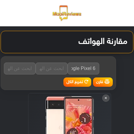
القائمة
تسجيل ا
الو
مقارنة الهواتف
تفريغ الكل
قارن
×