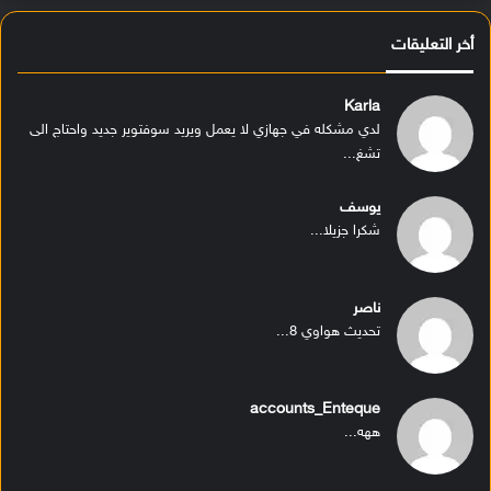
أخر التعليقات
Karla
لدي مشكله في جهازي لا يعمل ويريد سوفتوير جديد واحتاج الى
تشغ...
يوسف
شكرا جزيلا...
ناصر
تحديث هواوي 8...
accounts_Enteque
ههه...