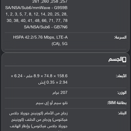
261
,
260
,
258
,
257
SA/NSA/Sub6/mmWave - G9S9B
1
,
2
,
3
,
5
,
7
,
8
,
12
,
14
,
20
,
25
,
28
,
30
,
38
,
40
,
41
,
48
,
66
,
71
,
77
,
78
SA/NSA/Sub6 - GB7N6
السرعة:
LTE-A
,
HSPA 42.2/5.76 Mbps
(CA)
,
5G
الجسم
الأبعاد:
158.6 × 74.8 × 8.9 ملم - 6.24 ×
2.94 × 0.35 إنش
الوزن:
207 غرام
بطاقة SIM:
نانو سيم أو إي سيم
البناء:
زجاج من الأمام (كورنينج جوريلا جلاس
فيكتوس) وزجاج من الخلف (كورنينج
جوريلا جلاس فيكتوس) وإطار الهاتف