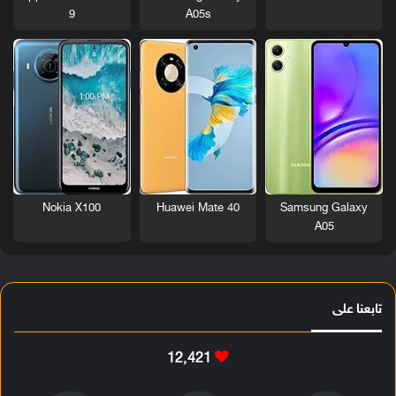
9
A05s
Nokia X100
Huawei Mate 40
Samsung Galaxy
A05
تابعنا على
12٬421