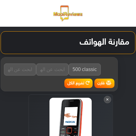
القائمة
تسجيل ا
الو
مقارنة الهواتف
تفريغ الكل
قارن
×