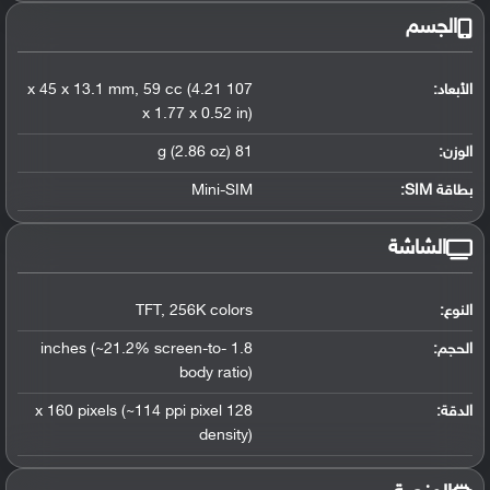
الجسم
الأبعاد:
107 x 45 x 13.1 mm
59 cc (4.21
,
x 1.77 x 0.52 in)
الوزن:
81 g (2.86 oz)
بطاقة SIM:
Mini-SIM
الشاشة
النوع:
256K colors
,
TFT
الحجم:
1.8 inches (~21.2% screen-to-
body ratio)
الدقة:
128 x 160 pixels (~114 ppi pixel
density)