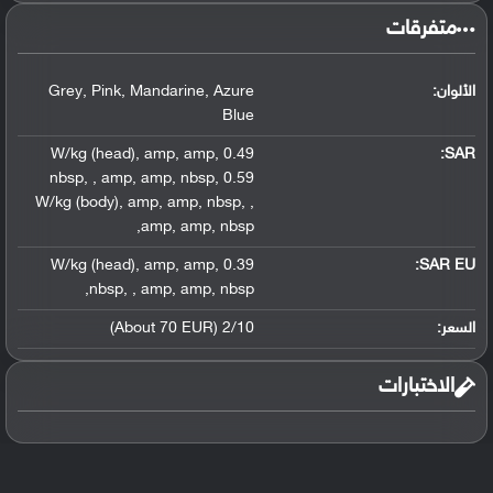
متفرقات
الألوان:
Azure
,
Mandarine
,
Pink
,
Grey
Blue
,
amp
,
amp
,
0.49 W/kg (head)
:
SAR
nbsp
,
,
amp
,
amp
,
nbsp
,
0.59
W/kg (body)
,
amp
,
amp
,
nbsp
,
,
,
amp
,
amp
,
nbsp
,
amp
,
amp
,
0.39 W/kg (head)
SAR EU:
,
nbsp
,
,
amp
,
amp
,
nbsp
السعر:
2/10 (About 70 EUR)
الاختبارات