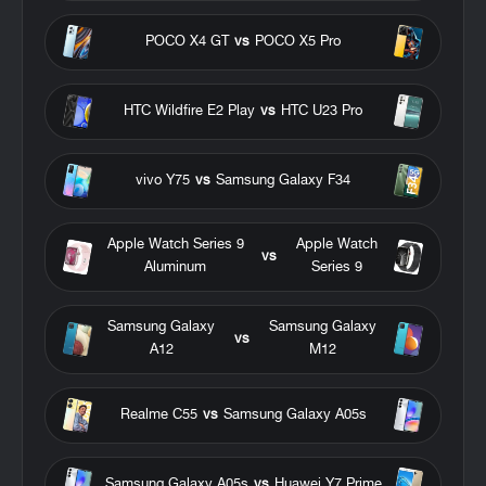
POCO X4 GT
vs
POCO X5 Pro
HTC Wildfire E2 Play
vs
HTC U23 Pro
vivo Y75
vs
Samsung Galaxy F34
Apple Watch Series 9
Apple Watch
vs
Aluminum
Series 9
Samsung Galaxy
Samsung Galaxy
vs
A12
M12
Realme C55
vs
Samsung Galaxy A05s
Samsung Galaxy A05s
vs
Huawei Y7 Prime