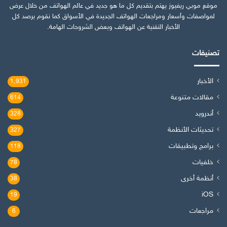
موقع موبي ريفيوز يهتم بتقديم كل ما هو جديد في عالم الهواتف من خلال عرض
لمواصفات وأسعار ومراجعات الهواتف الجديدة في الأسواق كما نقوم برصد كل
الأخبار التقنية عن الهواتف وبعض الشروحات الهامة.
تصنيفات
الأخبار
1٬931
مقالات متنوعة
614
أندرويد
328
تحديثات الأنظمة
327
برامج وتطبيقات
118
خلفيات
78
أنظمة أخرى
38
iOS
19
مراجعات
6