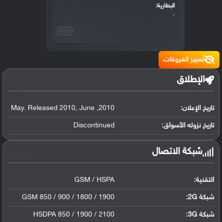
البطارية:
،
تمييز الفروقات
الإطلاق
تاريخ الإعلان:
2010
,
June
,
May. Released 2010
تاريخ نزوله الأسواق:
Discontinued
شبكة الاتصال
التقنية:
GSM / HSPA
شبكة 2G:
GSM 850 / 900 / 1800 / 1900
شبكة 3G
:
HSDPA 850 / 1900 / 2100