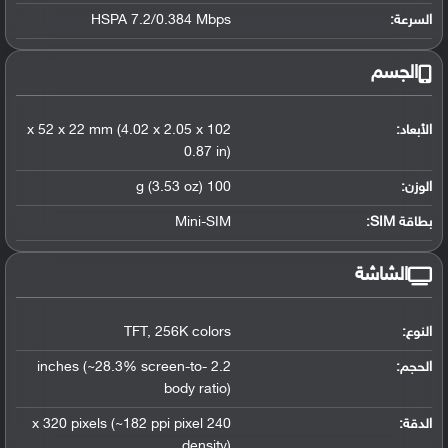
السرعة:
HSPA 7.2/0.384 Mbps
الجسم
الأبعاد:
102 x 52 x 22 mm (4.02 x 2.05 x
0.87 in)
الوزن:
100 g (3.53 oz)
بطاقة SIM:
Mini-SIM
الشاشة
النوع:
256K colors
,
TFT
الحجم:
2.2 inches (~28.3% screen-to-
body ratio)
الدقة:
240 x 320 pixels (~182 ppi pixel
density)