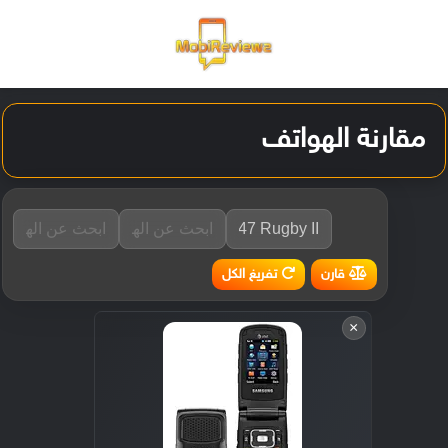
القائمة
تسجيل ا
الو
مقارنة الهواتف
تفريغ الكل
قارن
×