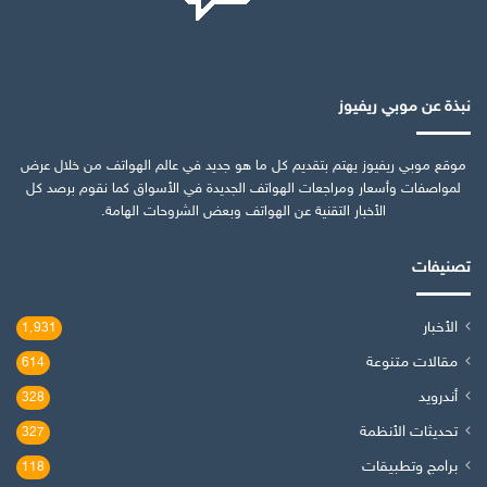
نبذة عن موبي ريفيوز
موقع موبي ريفيوز يهتم بتقديم كل ما هو جديد في عالم الهواتف من خلال عرض
لمواصفات وأسعار ومراجعات الهواتف الجديدة في الأسواق كما نقوم برصد كل
الأخبار التقنية عن الهواتف وبعض الشروحات الهامة.
تصنيفات
الأخبار
1٬931
مقالات متنوعة
614
أندرويد
328
تحديثات الأنظمة
327
برامج وتطبيقات
118