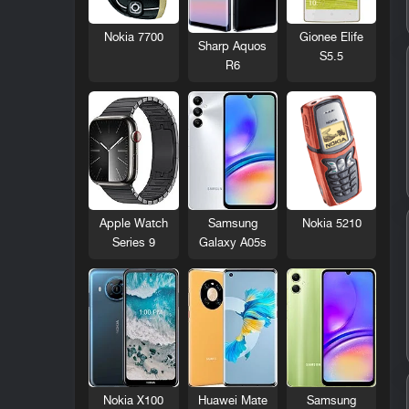
Nokia 7700
Gionee Elife
Sharp Aquos
S5.5
R6
Nokia 5210
Apple Watch
Samsung
Series 9
Galaxy A05s
Nokia X100
Huawei Mate
Samsung