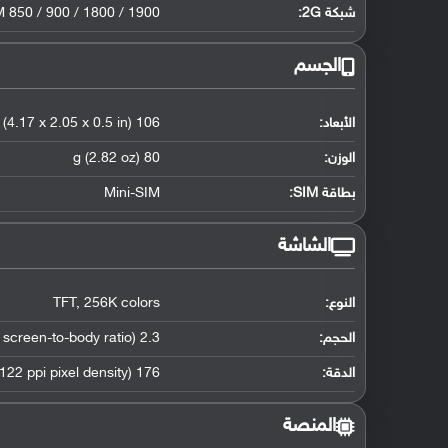
شبكة 2G:
 850 / 900 / 1800 / 1900
الجسم
الأبعاد:
106 x 52 x 12.7 mm (4.17 x 2.05 x 0.5 in)
الوزن:
80 g (2.82 oz)
بطاقة SIM:
Mini-SIM
الشاشة
النوع:
256K colors
,
TFT
الحجم:
2.3 inches (~30.2% screen-to-body ratio)
الدقة:
176 x 220 pixels (~122 ppi pixel density)
المنصة