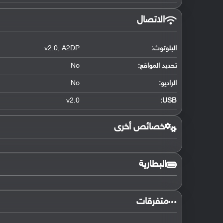
الاتصال
البلوتوث
:
A2DP
,
v2.0
تحديد المواقع
:
No
الراديو:
No
v2.0
:
USB
خصائص أخرى
البطارية
متفرقات