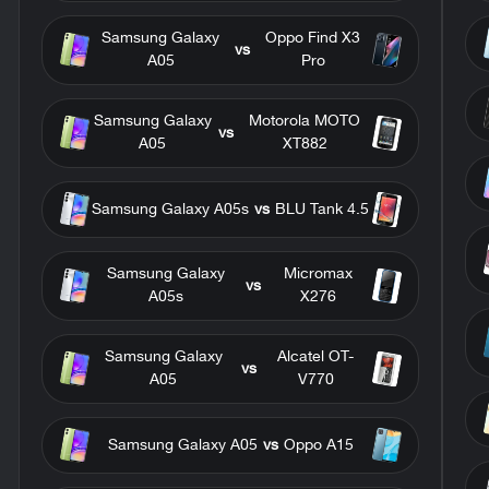
Samsung Galaxy
Oppo Find X3
vs
A05
Pro
Samsung Galaxy
Motorola MOTO
vs
A05
XT882
Samsung Galaxy A05s
vs
BLU Tank 4.5
Samsung Galaxy
Micromax
vs
A05s
X276
Samsung Galaxy
Alcatel OT-
vs
A05
V770
Samsung Galaxy A05
vs
Oppo A15