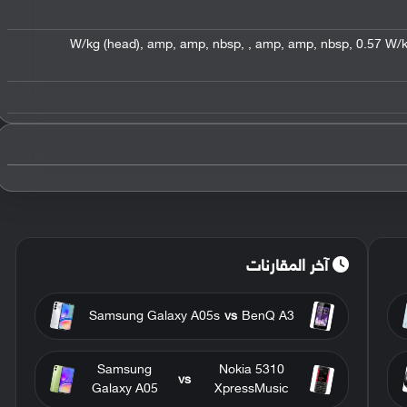
,
amp
,
amp
,
nbsp
,
,
amp
,
amp
,
nbsp
,
0.57 W/k
آخر المقارنات
Samsung Galaxy A05s
vs
BenQ A3
Samsung
Nokia 5310
vs
Galaxy A05
XpressMusic