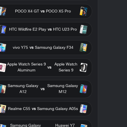
POCO X4 GT
vs
POCO X5 Pro
HTC Wildfire E2 Play
vs
HTC U23 Pro
vivo Y75
vs
Samsung Galaxy F34
Apple Watch Series 9
Apple Watch
vs
Aluminum
Series 9
Samsung Galaxy
Samsung Galaxy
vs
A12
M12
Realme C55
vs
Samsung Galaxy A05s
Samsung Galaxy
Huawei Y7