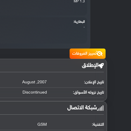
1.3 MP
البطارية:
،
تمييز الفروقات
الإطلاق
تاريخ الإعلان:
2007
,
August
تاريخ نزوله الأسواق:
Discontinued
شبكة الاتصال
التقنية:
GSM