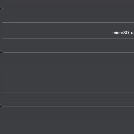
microSD
,
u