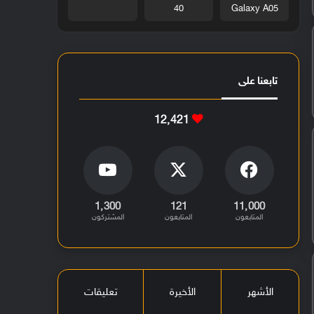
40
Galaxy A05
تابعنا على
12٬421
1٬300
121
11٬000
المتابعون
المتابعون
المشتركون
الأشهر
الأخيرة
تعليقات