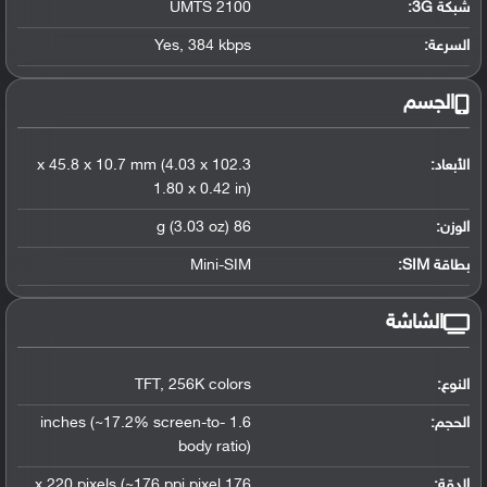
شبكة 3G
:
UMTS 2100
السرعة:
384 kbps
,
Yes
الجسم
الأبعاد:
102.3 x 45.8 x 10.7 mm (4.03 x
1.80 x 0.42 in)
الوزن:
86 g (3.03 oz)
بطاقة SIM:
Mini-SIM
الشاشة
النوع:
256K colors
,
TFT
الحجم:
1.6 inches (~17.2% screen-to-
body ratio)
الدقة:
176 x 220 pixels (~176 ppi pixel