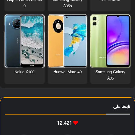
9
A05s
Nokia X100
Huawei Mate 40
Samsung Galaxy
A05
تابعنا على
12٬421