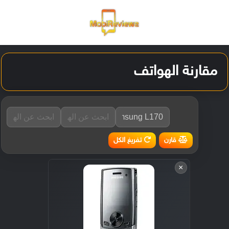
القائمة
تسجيل ا
الو
مقارنة الهواتف
تفريغ الكل
قارن
×