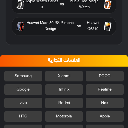
Apple Watch Series
nubia Red Magic
vs
9
Watch
Huawei Mate 50 RS Porsche
Huawei
vs
Design
G6310
العلامات التجارية
Samsung
Xiaomi
POCO
Google
Infinix
Realme
vivo
Redmi
Nex
HTC
Motorola
Apple