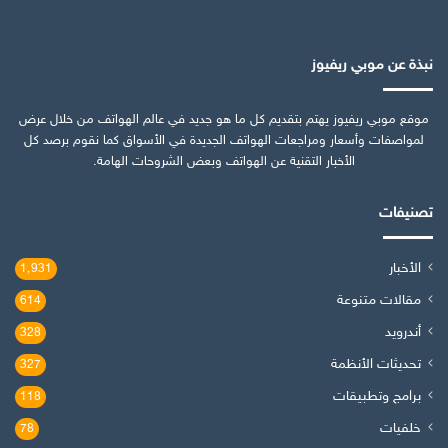
نبذة عن موبي ريفيوز
موقع موبي ريفيوز يهتم بتقديم كل ما هو جديد في عالم الهواتف من خلال عرض
لمواصفات وأسعار ومراجعات الهواتف الجديدة في الأسواق كما نقوم برصد كل
الأخبار التقنية عن الهواتف وبعض الشروحات الهامة.
تصنيفات
الأخبار
1٬931
مقالات متنوعة
614
أندرويد
328
تحديثات الأنظمة
327
برامج وتطبيقات
118
خلفيات
78