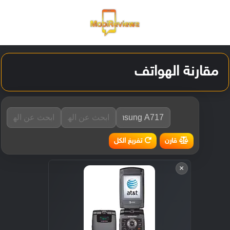
القائمة
تسجيل ا
الو
مقارنة الهواتف
تفريغ الكل
قارن
×