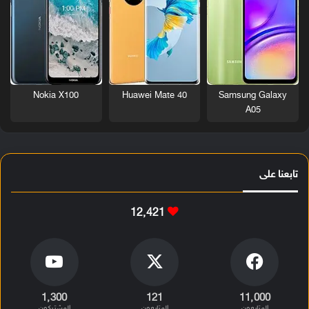
Nokia X100
Huawei Mate 40
Samsung Galaxy
A05
تابعنا على
12٬421
1٬300
121
11٬000
المتابعون
المتابعون
المشتركون