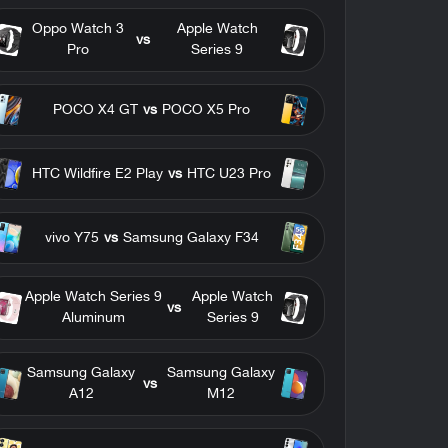
Oppo Watch 3
Apple Watch
vs
Pro
Series 9
POCO X4 GT
vs
POCO X5 Pro
HTC Wildfire E2 Play
vs
HTC U23 Pro
vivo Y75
vs
Samsung Galaxy F34
Apple Watch Series 9
Apple Watch
vs
Aluminum
Series 9
Samsung Galaxy
Samsung Galaxy
vs
A12
M12