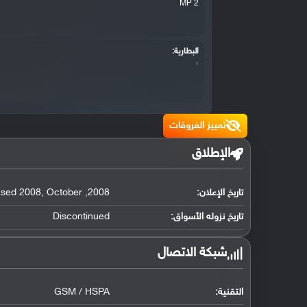
2 MP
البطارية:
،
تمييز الفروقات
الإطلاق
تاريخ الإعلان:
2008
,
October
,
ased 2008
تاريخ نزوله الأسواق:
Discontinued
شبكة الاتصال
التقنية:
GSM / HSPA