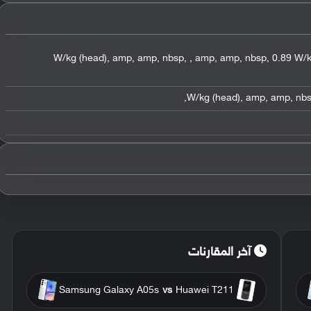
,
amp
,
amp
,
nbsp
,
,
amp
,
amp
,
nbsp
,
0.89 W/k
,
,
amp
,
amp
,
nb
آخر المقارنات
Samsung Galaxy A05s
vs
Huawei T211