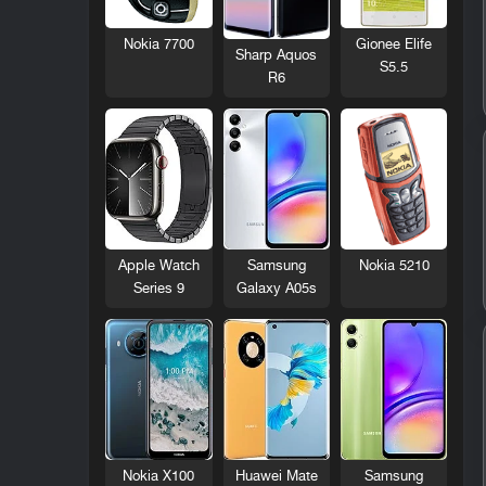
Nokia 7700
Gionee Elife
Sharp Aquos
S5.5
R6
Nokia 5210
Apple Watch
Samsung
Series 9
Galaxy A05s
Nokia X100
Huawei Mate
Samsung