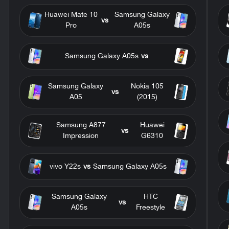
Huawei Mate 10
Samsung Galaxy
vs
Pro
A05s
Samsung Galaxy A05s
vs
Samsung Galaxy
Nokia 105
vs
A05
(2015)
Samsung A877
Huawei
vs
Impression
G6310
vivo Y22s
vs
Samsung Galaxy A05s
Samsung Galaxy
HTC
vs
A05s
Freestyle