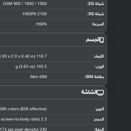
شبكة 2G:
GSM 900 / 1800 / 1900
شبكة 3G
:
HSDPA 2100
السرعة:
HSPA
الجسم
الأبعاد:
116.7 x 50.8 x 11.8 mm (4.59 x 2.0 x 0.46 in)
الوزن:
103.5 g (3.63 oz)
بطاقة SIM:
Mini-SIM
الشاشة
النوع:
56K colors (65K effective)
الحجم:
2.3 inches (~27.6% screen-to-body ratio)
الدقة:
240 x 320 pixels (~174 ppi pixel density)