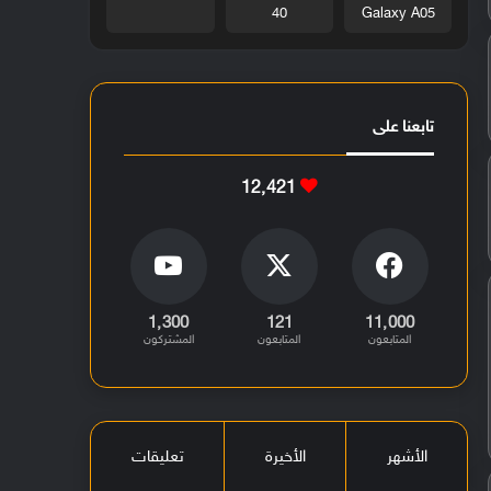
40
Galaxy A05
تابعنا على
12٬421
1٬300
121
11٬000
المتابعون
المتابعون
المشتركون
الأشهر
الأخيرة
تعليقات