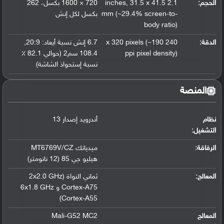
الحجم:
2.1 inches
31.5 x 41.5
,
720 × 1600 بكسل، 262
mm (~29.4% screen-to-
بكسل لكل إنش
body ratio)
الدقة:
240 x 320 pixels (~190
6.7 إنش نسبة أيعاد: 20:9
,
ppi pixel density)
108.4 سم2 (حوالي 82.1 ٪
نسبة إستحواذ الشاشة)
المنصة
نظام
أندرويد إصدار 13
التشغيل
:
الرقاقة
:
ميدياتك MT6769V/CZ
هيليو جي 85 (12 نانومتر)
المعالج
:
ثماني النواة (2x2.0 GHz
Cortex-A75 و 6x1.8 GHz
Cortex-A55)
المعالج
Mali-G52 MC2