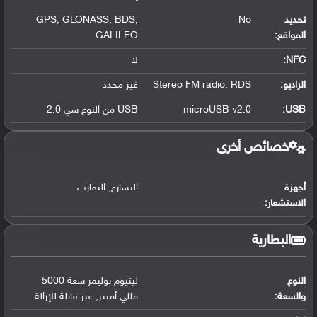
تحديد
No
,
BDS
,
GLONASS
,
GPS
المواقع
:
GALILEO
NFC
:
لا
الراديو:
RDS
,
Stereo FM radio
غير محدد
USB
:
microUSB v2.0
USB من النوع سي 2.0
خصائص أخرى
أجهزة
التسارع
,
التقارب
الاستشعار:
البطارية
النوع
ليثيوم بوليمر سعة 5000
والسعة:
مللي أمبير
,
غير قابلة للإزالة