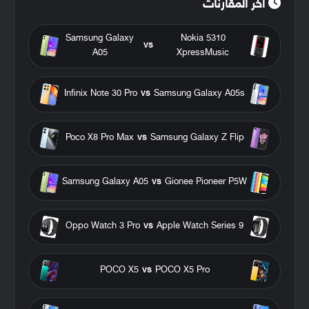
آخر المقارنات
Samsung Galaxy
Nokia 5310
vs
A05
XpressMusic
Infinix Note 30 Pro
vs
Samsung Galaxy A05s
Poco X8 Pro Max
vs
Samsung Galaxy Z Flip
Samsung Galaxy A05
vs
Gionee Pioneer P5W
Oppo Watch 3 Pro
vs
Apple Watch Series 9
POCO X5
vs
POCO X5 Pro