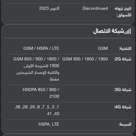
تاريخ نزوله
Discontinued
أكتوبر 2023
الأسواق:
شبكة الاتصال
التقنية:
GSM
GSM / HSPA / LTE
شبكة 2G:
GSM 900 / 1800 / 1900
GSM 850 / 900 / 1800 /
1900 للشريحة الأولى
والثانية (لإصدار الشريحتين
فقط)
شبكة 3G
:
HSDPA 850 / 900 /
2100
شبكة 4G
:
1
,
3
,
5
,
7
,
8
,
20
,
28
,
38
,
41
,
40
السرعة:
LTE
,
HSPA