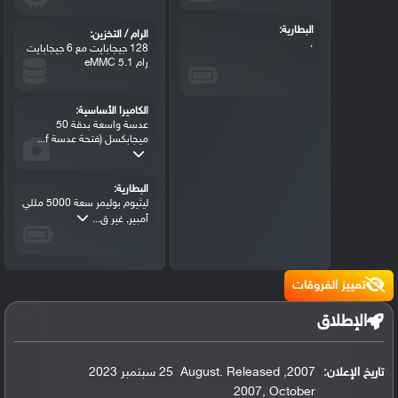
البطارية:
الرام / التخزين:
،
128 جيجابايت مع 6 جيجابايت
رام eMMC 5.1
الكاميرا الأساسية:
عدسة واسعة بدقة 50
ميجابكسل (فتحة عدسة f...
البطارية:
ليثيوم بوليمر سعة 5000 مللي
أمبير, غير ق...
تمييز الفروقات
الإطلاق
تاريخ الإعلان:
2007
,
August. Released
25 سبتمبر 2023
2007
,
October