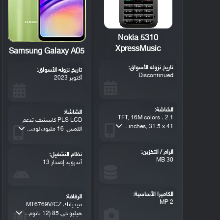
Nokia 5310
XpressMusic
Samsung Galaxy A05
تاريخ نزوله الأسواق:
تاريخ نزوله الأسواق:
Discontinued
أكتوبر 2023
الشاشة:
الشاشة:
TFT, 16M colors ، 2.1
PLS LCD كابستيف تدعم
inches, 31.5 x 41...
اللمس, 16 مليون لون...
الرام / التخزين:
نظام التشغيل:
30 MB
أندرويد إصدار 13
الكاميرا الأساسية:
الرقاقة:
2 MP
ميدياتك MT6769V/CZ
هيليو جي 85 (12 نانوم...