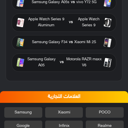
Samsung Galaxy A05s
vs
vivo Y72 5G
Apple Watch Series 9
Apple Watch
vs
Aluminum
Series 9
Samsung Galaxy F34
vs
Xiaomi Mi 2S
Samsung Galaxy
Motorola RAZR maxx
vs
A05
V6
العلامات التجارية
Samsung
Xiaomi
POCO
Google
Infinix
Realme