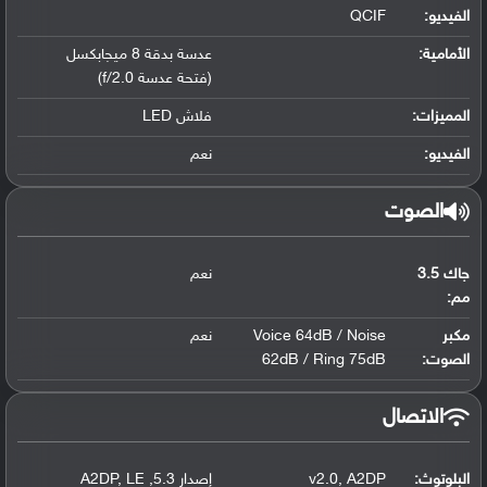
الفيديو:
QCIF
الأمامية:
عدسة بدقة 8 ميجابكسل
(فتحة عدسة f/2.0)
المميزات:
فلاش LED
الفيديو:
نعم
الصوت
جاك 3.5
نعم
مم:
مكبر
Voice 64dB / Noise
نعم
الصوت:
62dB / Ring 75dB
الاتصال
البلوتوث
:
A2DP
,
v2.0
إصدار 5.3
,
LE
,
A2DP