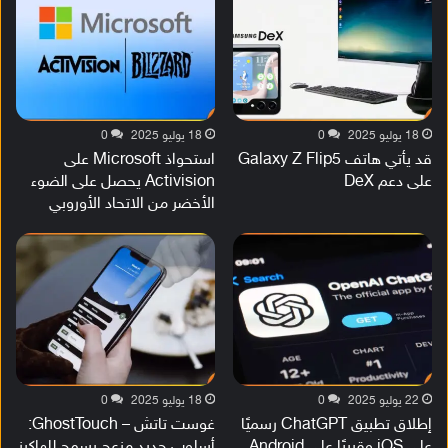
18 يوليو 2025
0
18 يوليو 2025
0
قد يأتي هاتف Galaxy Z Flip5
استحواذ Microsoft على
على دعم DeX
Activision يحصل على الضوء
الأخضر من الاتحاد الأوروبي
22 يوليو 2025
0
18 يوليو 2025
0
إطلاق تطبيق ChatGPT رسميًا
غوست تاتش – GhostTouch:
على iOS وقريبًا على Android
أسلوب جديد مزعج يسمح للهاكرز