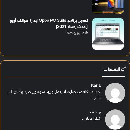
تحميل برنامج Oppo PC Suite لإدارة هواتف أوبو
[أحدث إصدار 2021]
18 يوليو 2025
أخر التعليقات
Karla
لدي مشكله في جهازي لا يعمل ويريد سوفتوير جديد واحتاج الى
تشغ...
يوسف
شكرا جزيلا...