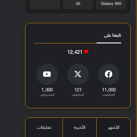
40
Galaxy A05
تابعنا على
12٬421
1٬300
121
11٬000
المتابعون
المتابعون
المشتركون
الأشهر
الأخيرة
تعليقات