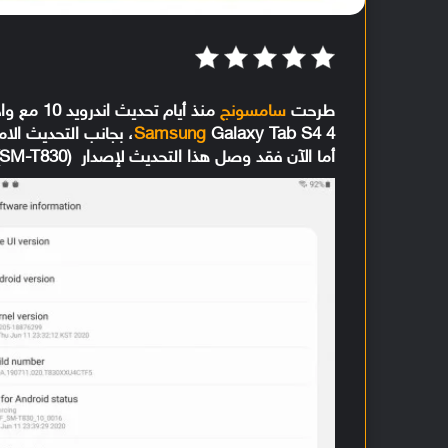
طرحت
سامسونج
منذ أيام تحديث اندرويد 10 مع واجهة مستخدم One UI 2.1 للوحي
Samsung
4
أما الآن فقد وصل هذا التحديث لإصدار Wi-Fi (SM-T830) في الولايات المتحدة وكندا حاليًا.