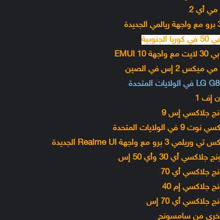
.
.
.
.
.
.
.
.
.
.
.
.
.
.
.