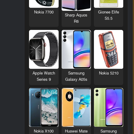
Nokia 7700
Gionee Elife
Sharp Aquos
S5.5
R6
Nokia 5210
Apple Watch
Samsung
Series 9
Galaxy A05s
Nokia X100
Huawei Mate
Samsung