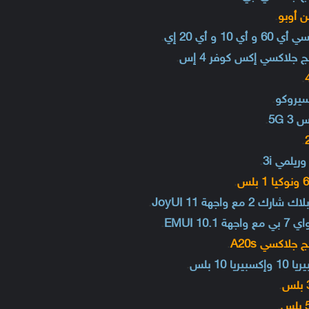
.
.
.
.
.
.
.
.
.
.
.
.
.
.
.