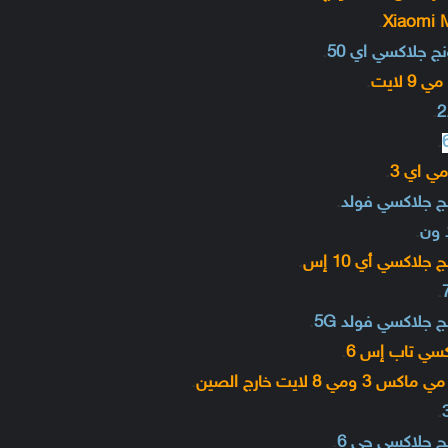
.
.
.
.
.
.
.
.
.
.
.
.
.
.
.