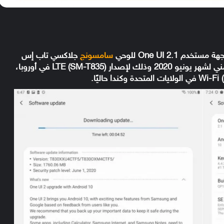
سامسونج
جلاكسي تاب إس
Galaxy Tab S4، بجانب التحديث الامني لشهر يونيو 2020 وذلك لإصدار LTE (SM-T835) في أوروبا،