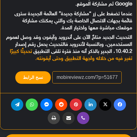
Google ثم مشاركة الموقع.
عندما تضغط على زر “مشاركة جديدة” العائمة الجديدة سترى
قائمة بجهات الاتصال الخاصة بك والتي يمكنك مشاركة
موقعك مباشرة معها واختيار المدة.
التحديث الجديد متاحٌ الآن على أندرويد وآيفون وقد وصل لعموم
المستخدمين، وبالنسبة لأندرويد فالتحديث يحمل رقم إصدار
10.40.2، الجدير بالذكر أنه منذ فترة تلقى التطبيق
تحديثًا كبيرًا
تغير فيه من خلاله واجهة التطبيق وحتى أيقونته.
نسخ الرابط
فيسبوك
‫X
لينكدإن
بينتيريست
‏Reddit
ماسنجر
واتساب
تيلقرام
ڤايبر
مشاركة عبر البريد
طباعة